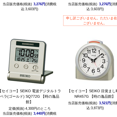
当店販売価格(税抜)
3,276円
(消費税
当店販売価格(税抜)
3,276円
(消
込:3,603円)
込:3,603円)
申し訳ございません。ただいま
ございません。
【セイコー】SEIKO 電波デジタルトラ
【セイコー】SEIKO 目覚まし
ベラ(ゴールド) SQ772G 【時の逸品
NR457G 【時の逸品館】
館】
当店販売価格(税抜)
3,521円
(消
込:3,873円)
定価(税抜) 4,300円のところ
当店販売価格(税抜)
3,440円
(消費税