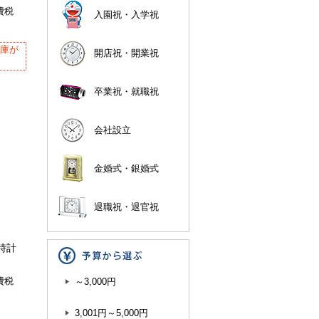
費税
入園祝・入学祝
在庫が
開店祝・開業祝
卒業祝・就職祝
会社設立
金婚式・銀婚式
退職祝・退官祝
時計
費税
～3,000円
3,001円～5,000円