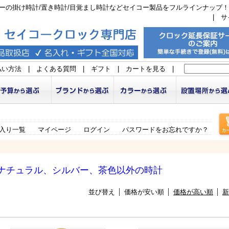
ーの掛け時計/置き時計/目覚まし時計などセイコー製品をフルラインナップ！
|
サ
払い方法
|
よくある質問
|
ギフト
|
カートを見る
|
入り一覧
マイページ
ログイン
パスワードをお忘れですか？
ナチュラル、シルバー、茶色以外の時計
並び替え
価格が安い順
価格が高い順
新