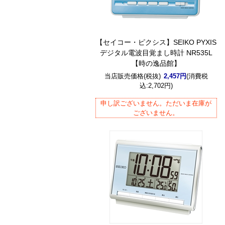
【セイコー・ピクシス】SEIKO PYXIS
デジタル電波目覚まし時計 NR535L
【時の逸品館】
当店販売価格(税抜)
2,457円
(消費税
込:2,702円)
申し訳ございません。ただいま在庫が
ございません。