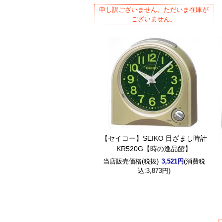
申し訳ございません。ただいま在庫が
ございません。
【セイコー】SEIKO 目ざまし時計
KR520G【時の逸品館】
当店販売価格(税抜)
3,521円
(消費税
込:3,873円)