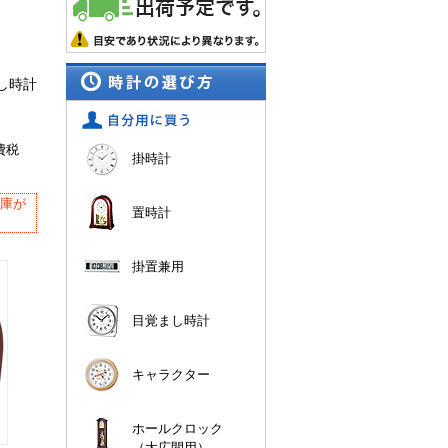
まし時計
費税
掛時計
在庫が
置時計
掛置兼用
目覚まし時計
キャラクター
ホールクロック
（大広間用）