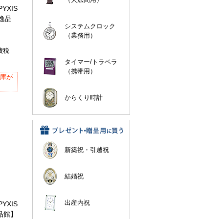
YXIS
の逸品
システムクロック
（業務用）
費税
タイマー/トラベラ
（携帯用）
在庫が
からくり時計
新築祝・引越祝
結婚祝
出産内祝
YXIS
品館】