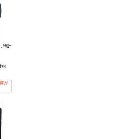
まし時計
費税
在庫が