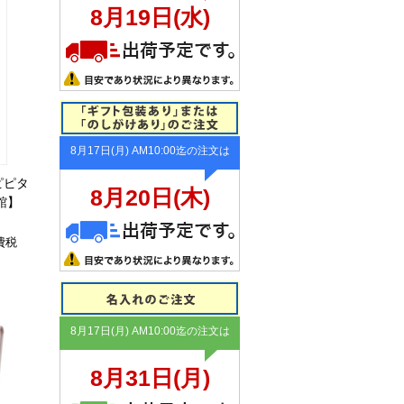
ピピタ
館】
費税