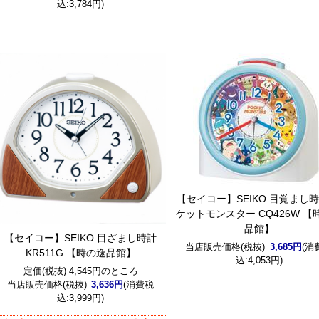
込:3,784円)
【セイコー】SEIKO 目覚まし時
ケットモンスター CQ426W 【
品館】
【セイコー】SEIKO 目ざまし時計
当店販売価格(税抜)
3,685円
(消
KR511G 【時の逸品館】
込:4,053円)
定価(税抜) 4,545円のところ
当店販売価格(税抜)
3,636円
(消費税
込:3,999円)