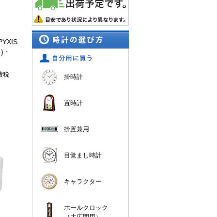
YXIS
)・
費税
掛時計
置時計
掛置兼用
目覚まし時計
キャラクター
ホールクロック
（大広間用）