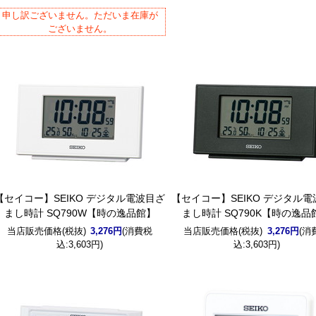
申し訳ございません。ただいま在庫が
ございません。
【セイコー】SEIKO デジタル電波目ざ
【セイコー】SEIKO デジタル
まし時計 SQ790W【時の逸品館】
まし時計 SQ790K【時の逸品
当店販売価格(税抜)
3,276円
(消費税
当店販売価格(税抜)
3,276円
(消
込:3,603円)
込:3,603円)