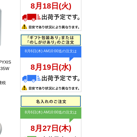
YXIS
35W
費税