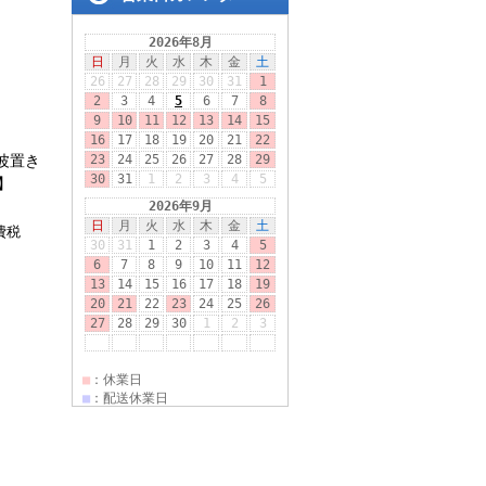
電波置き
】
費税