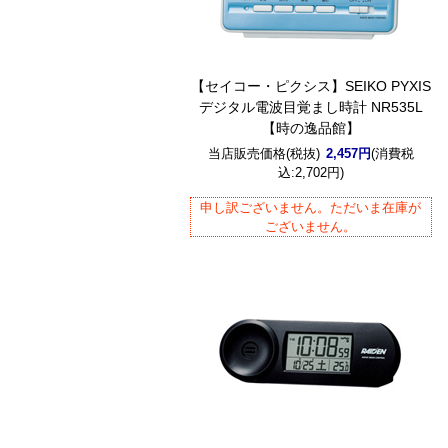
【セイコー・ピクシス】SEIKO PYXIS
デジタル電波目覚まし時計 NR535L
【時の逸品館】
当店販売価格(税抜)
2,457円
(消費税
込:2,702円)
申し訳ございません。ただいま在庫が
ございません。