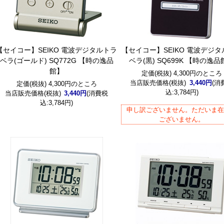
【セイコー】SEIKO 電波デジタルトラ
【セイコー】SEIKO 電波デジ
ベラ(ゴールド) SQ772G 【時の逸品
ベラ(黒) SQ699K 【時の逸品
館】
定価(税抜) 4,300円のところ
当店販売価格(税抜)
3,440円
(消
定価(税抜) 4,300円のところ
込:3,784円)
当店販売価格(税抜)
3,440円
(消費税
込:3,784円)
申し訳ございません。ただいま
ございません。