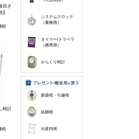
電波目ざ
館】
システムクロック
（業務用）
費税
タイマー/トラベラ
（携帯用）
からくり時計
新築祝・引越祝
まし時計
結婚祝
出産内祝
費税