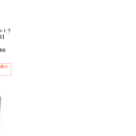
タルトラ
館】
費税
在庫が