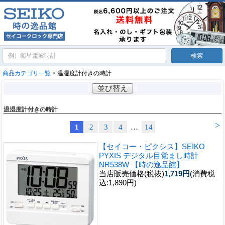
商品カテゴリ一覧
> 温湿度計付きの時計
並び替え
温湿度計付きの時計
>
1
2
3
4
…
14
【セイコー・ピクシス】SEIKO
PYXIS デジタル目覚まし時計
NR538W 【時の逸品館】
当店販売価格(税抜)
1,719円
(消費税
込:1,890円)