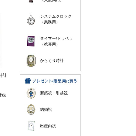
システムクロック
（業務用）
タイマー/トラベラ
（携帯用）
からくり時計
時計
新築祝・引越祝
費税
結婚祝
出産内祝