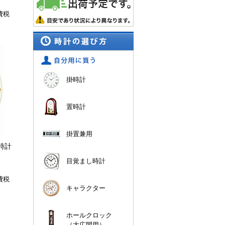
費税
掛時計
置時計
掛置兼用
時計
目覚まし時計
費税
キャラクター
ホールクロック
（大広間用）