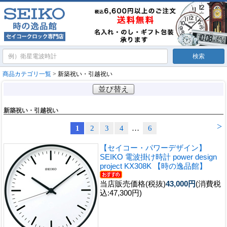
商品カテゴリ一覧
> 新築祝い・引越祝い
並び替え
新築祝い・引越祝い
>
1
2
3
4
…
6
【セイコー・パワーデザイン】
SEIKO 電波掛け時計 power design
project KX308K 【時の逸品館】
当店販売価格(税抜)
43,000円
(消費税
込:47,300円)