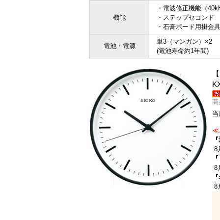
・電波修正機能（40kH
機能
・ステップセコンド
・石膏ボード用掛金
単3（マンガン）×2
電池・電源
(電池寿命約1年間)
【
K
商
当
≪
『
8
『
8
『
8