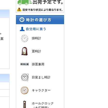
ナ
掛時計
提案
置時計
掛置兼用
目覚まし時計
キャラクター
ホールクロック
（大広間用）