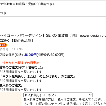
z/60kHz自動選局・受信OFF機能つき）
具つき
セイコー・パワーデザイン】SEIKO 電波掛け時計 power design proj
X309K 【時の逸品館】
品番号 KX309K
店販売価格(税抜)
36,000円
(消費税込:39,600円)
ご注文から出荷までの目安≫
通常のご注文(ギフト包装なし)』
月18日以降順次出荷いたします
「ギフト包装あり」または「のしがけあり」のご注文』
月19日以降順次出荷いたします
名入れのご注文』
月27日以降順次出荷いたします
名入れをご希望の方は「名入れご注文」を選んでください
その後、お買い物ステップ中の通信欄にて文言をご記入く