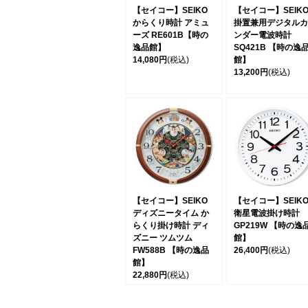
【セイコー】SEIKO
【セイコー】SEIK
からくり時計 アミュ
掛置兼用デジタルカ
ーズ RE601B【時の
ンダー電波時計
逸品館】
SQ421B 【時の逸
14,080円
(税込)
館】
13,200円
(税込)
【セイコー】SEIKO
【セイコー】SEIK
ディズニータイム か
衛星電波掛け時計
らくり掛け時計 ディ
GP219W 【時の逸
ズニー ツムツム
館】
FW588B 【時の逸品
26,400円
(税込)
館】
22,880円
(税込)