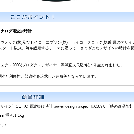
アナログ電波掛時計
ォッチ(株)及びセイコーエプソン(株)、セイコークロック(株)所属のデザイ
年のスタート以来、毎年設定するテーマに沿って、さまざまなデザインの時計を
クト2006(プロダクトデザイナー深澤直人氏監修)より生まれました。
合理性と利便性、普遍性を追求した造形美となっています。
】SEIKO 電波掛け時計 power design project KX309K 【時の逸品館】
m 重さ:1.1kg
上げ）