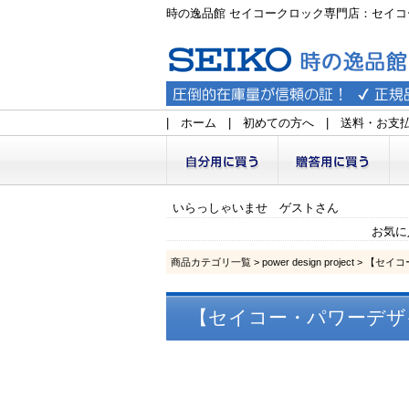
時の逸品館 セイコークロック専門店：セイコ
|
ホーム
|
初めての方へ
|
送料・お支
いらっしゃいませ ゲストさん
お気に
商品カテゴリ一覧
>
power design project
> 【セイコー
【セイコー・パワーデザイン】SE