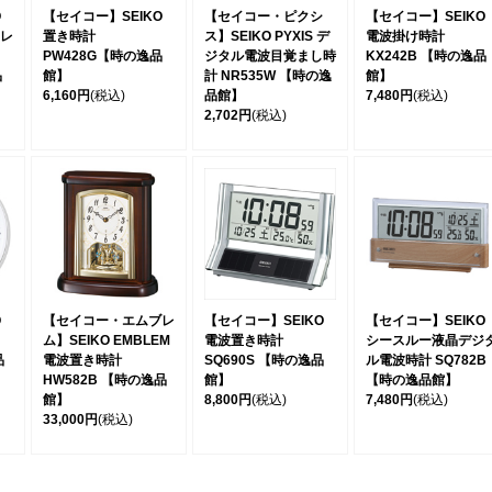
O
【セイコー】SEIKO
【セイコー・ピクシ
【セイコー】SEIKO
レ
置き時計
ス】SEIKO PYXIS デ
電波掛け時計
PW428G【時の逸品
ジタル電波目覚まし時
KX242B 【時の逸品
品
館】
計 NR535W 【時の逸
館】
6,160円
(税込)
品館】
7,480円
(税込)
2,702円
(税込)
O
【セイコー・エムブレ
【セイコー】SEIKO
【セイコー】SEIKO
ム】SEIKO EMBLEM
電波置き時計
シースルー液晶デジ
品
電波置き時計
SQ690S 【時の逸品
ル電波時計 SQ782B
HW582B 【時の逸品
館】
【時の逸品館】
館】
8,800円
(税込)
7,480円
(税込)
33,000円
(税込)