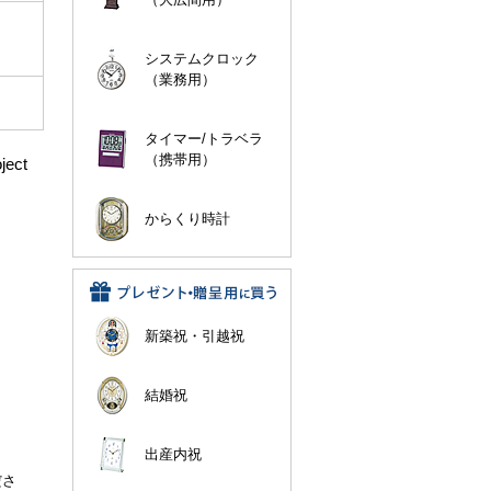
システムクロック
（業務用）
タイマー/トラベラ
（携帯用）
ect
からくり時計
新築祝・引越祝
結婚祝
出産内祝
。
ださ