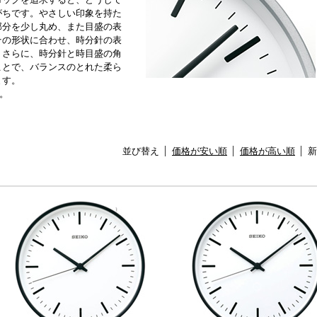
がちです。やさしい印象を持た
部分を少し丸め、また目盛の表
その形状に合わせ、時分針の表
。さらに、時分針と時目盛の角
ことで、バランスのとれた柔ら
ます。
。
並び替え
価格が安い順
価格が高い順
新