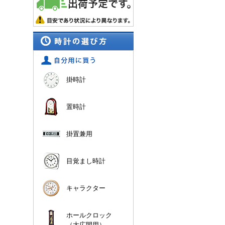
掛時計
置時計
掛置兼用
目覚まし時計
キャラクター
ホールクロック
（大広間用）