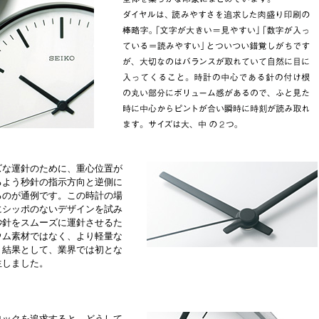
ズな運針のために、重心位置が
るよう秒針の指示方向と逆側に
るのが通例です。この時計の場
にシッポのないデザインを試み
秒針をスムーズに運針させるた
ウム素材ではなく、より軽量な
。結果として、業界では初とな
生しました。
ロックを追求すると、どうして