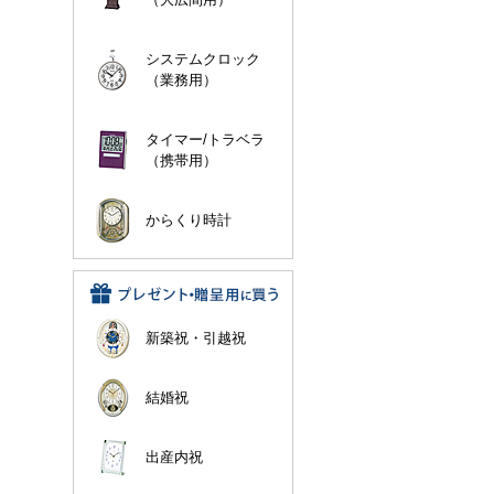
システムクロック
（業務用）
タイマー/トラベラ
（携帯用）
からくり時計
新築祝・引越祝
結婚祝
出産内祝