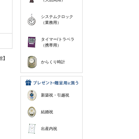
システムクロック
（業務用）
タイマー/トラベラ
（携帯用）
館】
からくり時計
新築祝・引越祝
結婚祝
出産内祝
。