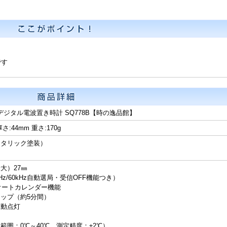
です
 デジタル電波置き時計 SQ778B【時の逸品館】
厚さ:44mm 重さ:170g
メタリック塗装）
大）27㎜
z/60kHz自動選局・受信OFF機能つき）
ルオートカレンダー機能
ップ（約5分間）
自動点灯
範囲：0℃～40℃ 測定精度：±2℃）