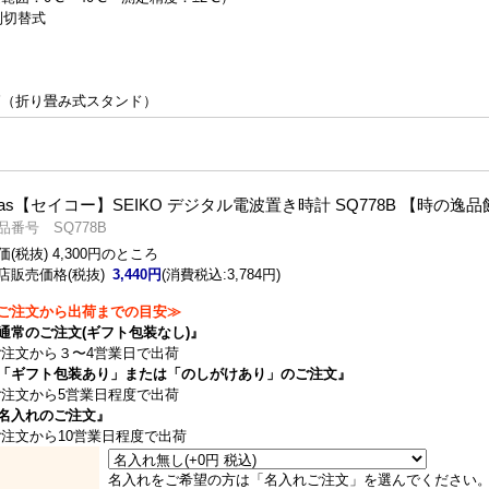
制切替式
節（折り畳み式スタンド）
as
【セイコー】SEIKO デジタル電波置き時計 SQ778B 【時の逸品
品番号 SQ778B
価(税抜) 4,300円のところ
店販売価格(税抜)
3,440円
(消費税込:3,784円)
ご注文から出荷までの目安≫
通常のご注文(ギフト包装なし)』
注文から３〜4営業日で出荷
「ギフト包装あり」または「のしがけあり」のご注文』
注文から5営業日程度で出荷
名入れのご注文』
注文から10営業日程度で出荷
名入れをご希望の方は「名入れご注文」を選んでください