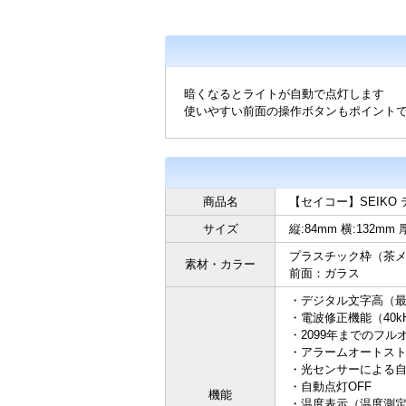
暗くなるとライトが自動で点灯します
使いやすい前面の操作ボタンもポイント
商品名
【セイコー】SEIKO
サイズ
縦:84mm 横:132mm 
プラスチック枠（茶
素材・カラー
前面：ガラス
・デジタル文字高（最
・電波修正機能（40kH
・2099年までのフ
・アラームオートスト
・光センサーによる
・自動点灯OFF
機能
・温度表示（温度測定