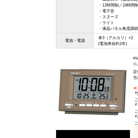
・12時間制／24時間
・電子音
・スヌーズ
・ライト
・液晶パネル角度調
単3（アルカリ）×2
電池・電源
(電池寿命約1年)
m
商
定
当
≪
『
ご
『
ご
『
ご