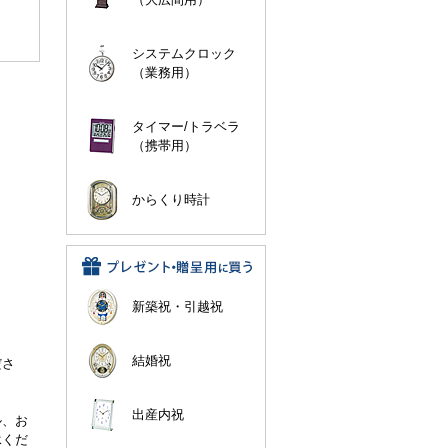
システムクロック
（業務用）
タイマー/トラベラ
（携帯用）
からくり時計
新築祝・引越祝
。
結婚祝
ださ
出産内祝
ル、お
承くだ