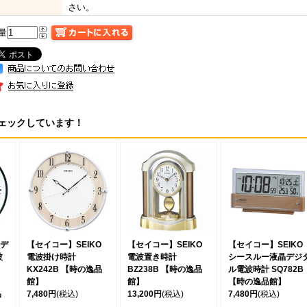
さい。
量
ェックしています！
デ
【セイコー】SEIKO
【セイコー】SEIKO
【セイコー】SEIKO
波
電波掛け時計
電波置き時計
シースルー液晶デジ
KX242B 【時の逸品
BZ238B 【時の逸品
ル電波時計 SQ782B
館】
館】
【時の逸品館】
品
7,480円
(税込)
13,200円
(税込)
7,480円
(税込)