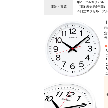
単2（アルカリ）x6
電池・電源
（電池寿命約5年間）
※日立マクセル ア
【
商
定
当
≪
『
ご
『
ご
『
ご