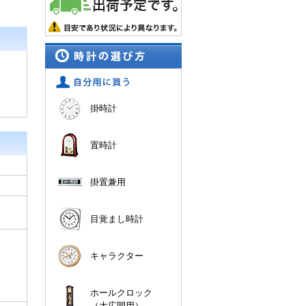
掛時計
置時計
掛置兼用
目覚まし時計
キャラクター
ホールクロック
（大広間用）