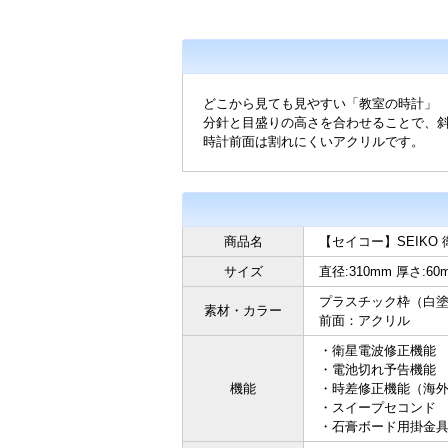
どこから見ても見やすい「教室の時計」
分針と目盛りの高さを合わせることで、
時計前面は割れにくいアクリルです。
商品名
【セイコー】SEIKO
サイズ
直径:310mm 厚さ:60m
プラスチック枠（白
素材・カラー
前面：アクリル
・衛星電波修正機能
・電池切れ予告機能
機能
・時差修正機能（海
・スイープセコンド
・石膏ボード用掛金