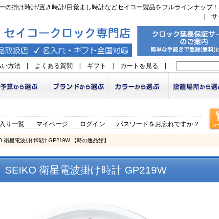
ーの掛け時計/置き時計/目覚まし時計などセイコー製品をフルラインナップ！
|
サ
払い方法
|
よくある質問
|
ギフト
|
カートを見る
|
入り一覧
マイページ
ログイン
パスワードをお忘れですか？
KO 衛星電波掛け時計 GP219W 【時の逸品館】
SEIKO 衛星電波掛け時計 GP219W