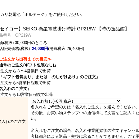
ルカリ乾電池「ボルテージ」をご使用ください。
セイコー】SEIKO 衛星電波掛け時計 GP219W 【時の逸品館】
品番号 GP219W
価(税抜) 30,000円のところ
店販売価格(税抜)
24,000円
(消費税込:26,400円)
ご注文から出荷までの目安≫
通常のご注文(ギフト包装なし)』
注文から３〜4営業日で出荷
「ギフト包装あり」または「のしがけあり」のご注文』
注文から5営業日程度で出荷
名入れのご注文』
注文から10営業日程度で出荷
名入れをご希望の方は「名入れご注文」を選んでください
その後、お買い物ステップ中の通信欄にて文言をご記入く
い。
名入れのご注文
名入れをご注文の場合、名入れ作業開始後の注文キャンセ
客様都合による返品・交換は承ることができません。ご了