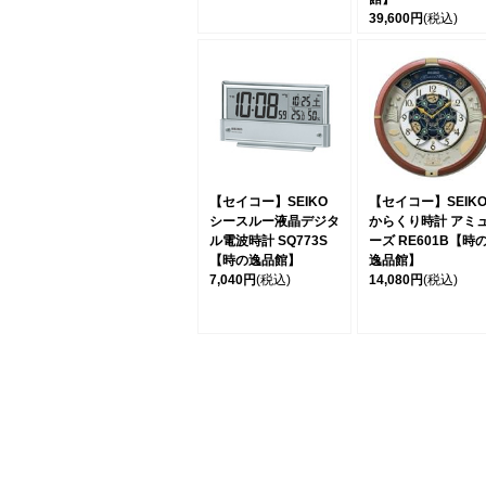
39,600円
(税込)
【セイコー】SEIKO
【セイコー】SEIK
シースルー液晶デジタ
からくり時計 アミ
ル電波時計 SQ773S
ーズ RE601B【時
【時の逸品館】
逸品館】
7,040円
(税込)
14,080円
(税込)