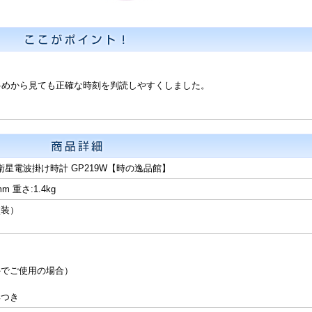
斜めから見ても正確な時刻を判読しやすくしました。
 衛星電波掛け時計 GP219W【時の逸品館】
m 重さ:1.4kg
塗装）
外でご使用の場合）
具つき