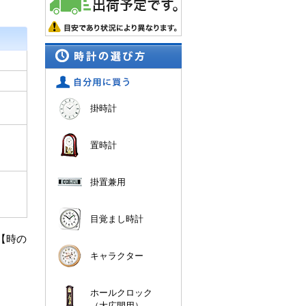
掛時計
置時計
掛置兼用
目覚まし時計
 【時の
キャラクター
ホールクロック
（大広間用）