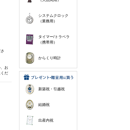
システムクロック
（業務用）
タイマー/トラベラ
（携帯用）
。
ださ
からくり時計
ル、お
承くだ
新築祝・引越祝
結婚祝
出産内祝