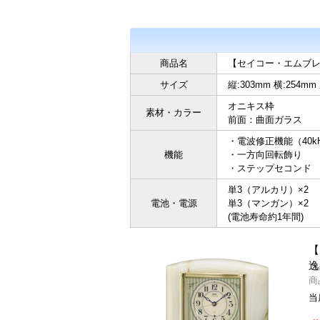
商品名
【セイコー・エムブレム】
サイズ
縦:303mm 横:254mm
オニキス枠
素材・カラー
前面：曲面ガラス
・電波修正機能（40kH
機能
・一方向回転飾り
・ステップセコンド
単3（アルカリ）×2
電池・電源
単3（マンガン）×2
(電池寿命約1年間)
【
逸
商
当