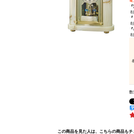
≪
『
8
『
8
『
8
数
この商品を見た人は、こちらの商品もチ