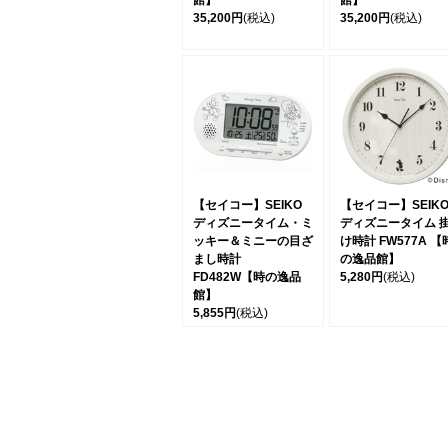
館】
館】
35,200円
(税込)
35,200円
(税込)
【セイコー】SEIKO
【セイコー】SEIK
ディズニータイム・ミ
ディズニータイム 
ッキー＆ミニーの目ざ
け時計 FW577A 【
まし時計
の逸品館】
FD482W【時の逸品
5,280円
(税込)
館】
5,855円
(税込)