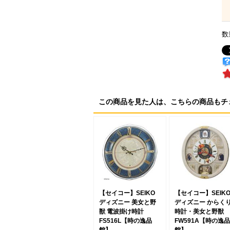
数
この商品を見た人は、こちらの商品もチ
【セイコー】SEIKO
【セイコー】SEIK
ディズニー 美女と野
ディズニー からく
獣 電波掛け時計
時計・美女と野獣
FS516L【時の逸品
FW591A【時の逸品