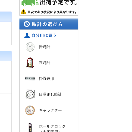
掛時計
置時計
掛置兼用
目覚まし時計
キャラクター
ホールクロック
（大広間用）