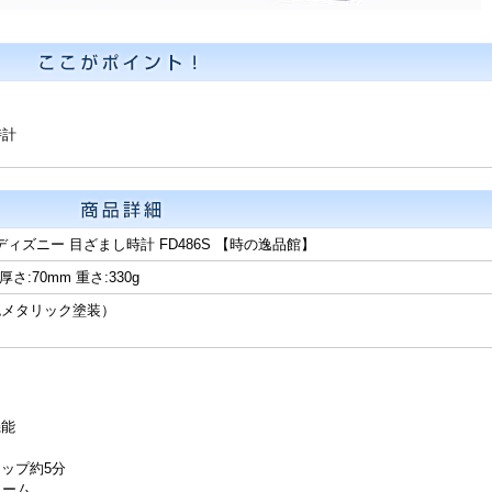
時計
ディズニー 目ざまし時計 FD486S 【時の逸品館】
 厚さ:70mm 重さ:330g
色メタリック塗装）
機能
ップ約5分
ラーム