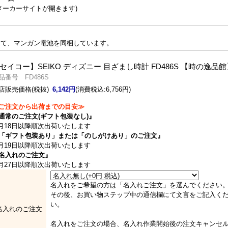
メーカーサイトが開きます)
して、マンガン電池を同梱しています。
セイコー】SEIKO ディズニー 目ざまし時計 FD486S 【時の逸品館
品番号 FD486S
店販売価格(税抜)
6,142円
(消費税込:6,756円)
ご注文から出荷までの目安≫
通常のご注文(ギフト包装なし)』
月18日以降順次出荷いたします
「ギフト包装あり」または「のしがけあり」のご注文』
月19日以降順次出荷いたします
名入れのご注文』
月27日以降順次出荷いたします
名入れをご希望の方は「名入れご注文」を選んでください
その後、お買い物ステップ中の通信欄にて文言をご記入く
い。
名入れのご注文
名入れをご注文の場合、名入れ作業開始後の注文キャンセ