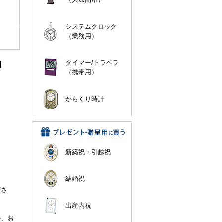
システムクロック
（業務用）
タイマー/トラベラ
】
（携帯用）
からくり時計
新築祝・引越祝
結婚祝
。
ださ
出産内祝
ル、お