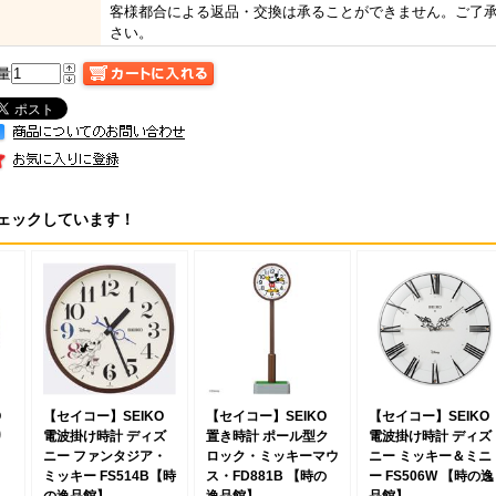
客様都合による返品・交換は承ることができません。ご了
さい。
量
ェックしています！
O
【セイコー】SEIKO
【セイコー】SEIKO
【セイコー】SEIKO
り
電波掛け時計 ディズ
置き時計 ポール型ク
電波掛け時計 ディズ
ニー ファンタジア・
ロック・ミッキーマウ
ニー ミッキー＆ミニ
ミッキー FS514B【時
ス・FD881B 【時の
ー FS506W 【時の逸