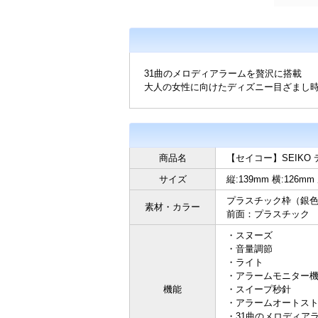
31曲のメロディアラームを贅沢に搭載
大人の女性に向けたディズニー目ざまし
商品名
【セイコー】SEIKO 
サイズ
縦:139mm 横:126mm
プラスチック枠（銀
素材・カラー
前面：プラスチック
・スヌーズ
・音量調節
・ライト
・アラームモニター
機能
・スイープ秒針
・アラームオートスト
・31曲のメロディア