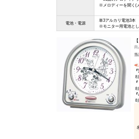
※
メロディーを聞く(
単3アルカリ電池3本
電池・電源
※モニター用電池と
【
商
当
≪
『
8
『
8
『
8