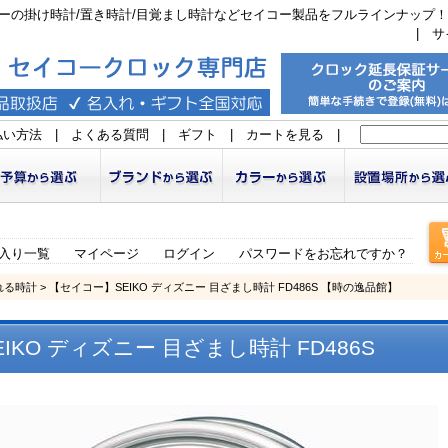
ーの掛け時計/置き時計/目覚まし時計などセイコー製品をフルラインナップ！
|
サ
払い方法
|
よくある質問
|
ギフト
|
カートを見る
|
入り一覧
マイページ
ログイン
パスワードをお忘れですか？
れる時計
> 【セイコー】SEIKO ディズニー 目ざまし時計 FD486S 【時の逸品館】
IKO ディズニー 目ざまし時計 FD486S