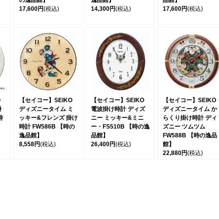
の逸品館】
逸品館】
品館】
17,600円
(税込)
14,300円
(税込)
17,600円
(税込)
O
【セイコー】SEIKO
【セイコー】SEIKO
【セイコー】SEIKO
掛
ディズニータイム ミ
電波掛け時計 ディズ
ディズニータイム か
時
ッキー&フレンズ 掛け
ニー ミッキー&ミニ
らくり掛け時計 ディ
時計 FW586B 【時の
ー・FS510B 【時の逸
ズニー ツムツム
逸品館】
品館】
FW588B 【時の逸品
8,558円
(税込)
26,400円
(税込)
館】
22,880円
(税込)