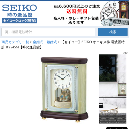
商品カテゴリ一覧
>
金婚式・銀婚式
> 【セイコー】SEIKO オニキス枠 電波置時
計 BY245M【時の逸品館】