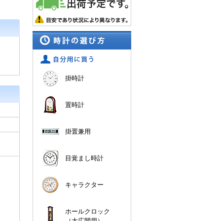
掛時計
置時計
掛置兼用
目覚まし時計
キャラクター
ホールクロック
（大広間用）