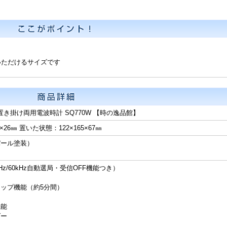
いただけるサイズです
 置き掛け両用電波時計 SQ770W 【時の逸品館】
×26㎜ 置いた状態：122×165×67㎜
パール塗装）
z/60kHz自動選局・受信OFF機能つき）
ップ機能（約5分間）
機能
ダー