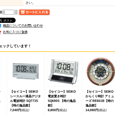
さい。
量
ェックしています！
O
【セイコー】SEIKO
【セイコー】SEIKO
【セイコー】SEIKO
シースルー液晶デジタ
電波置き時計
からくり時計 アミュ
品
ル電波時計 SQ773S
SQ690S 【時の逸品
ーズ RE601B【時の
【時の逸品館】
館】
逸品館】
7,040円
(税込)
8,800円
(税込)
14,080円
(税込)