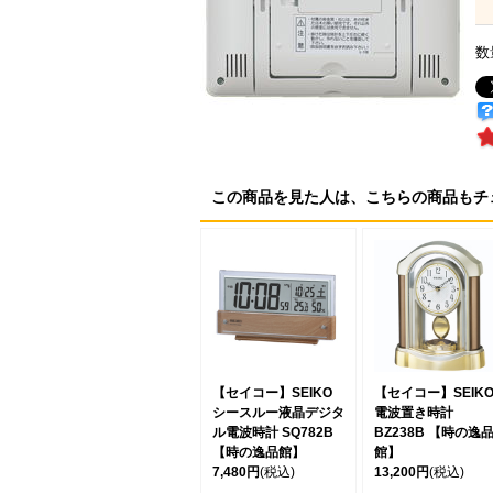
数
この商品を見た人は、こちらの商品もチ
【セイコー】SEIKO
【セイコー】SEIK
シースルー液晶デジタ
電波置き時計
ル電波時計 SQ782B
BZ238B 【時の逸
【時の逸品館】
館】
7,480円
(税込)
13,200円
(税込)