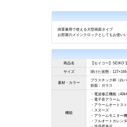
掛置兼用で使える大型画面タイプ
お部屋のメインクロックとしてもお使い
商品名
【セイコー】SEIKO
サイズ
掛けた状態：127×165
プラスチック枠（白
素材・カラー
前面：ガラス
・電波修正機能（40kH
・電子音アラーム
・アラームオートスト
・スヌーズ
機能
・アラームモニター
・フルオートカレン
・温湿度表示