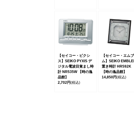
【セイコー・ピクシ
【セイコー・エムブ
ス】SEIKO PYXIS デ
ム】SEIKO EMBLE
ジタル電波目覚まし時
置き時計 HR592K
計 NR535W 【時の逸
【時の逸品館】
品館】
14,850円
(税込)
2,702円
(税込)