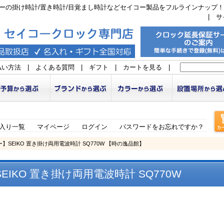
ーの掛け時計/置き時計/目覚まし時計などセイコー製品をフルラインナップ！
|
サ
払い方法
|
よくある質問
|
ギフト
|
カートを見る
|
入り一覧
マイページ
ログイン
パスワードをお忘れですか？
ー】SEIKO 置き掛け両用電波時計 SQ770W 【時の逸品館】
IKO 置き掛け両用電波時計 SQ770W