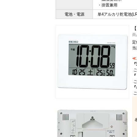
・掛置兼用
電池・電源
単4アルカリ乾電池(LR
【
商
定
当
≪
『
ご
『
ご
『
ご