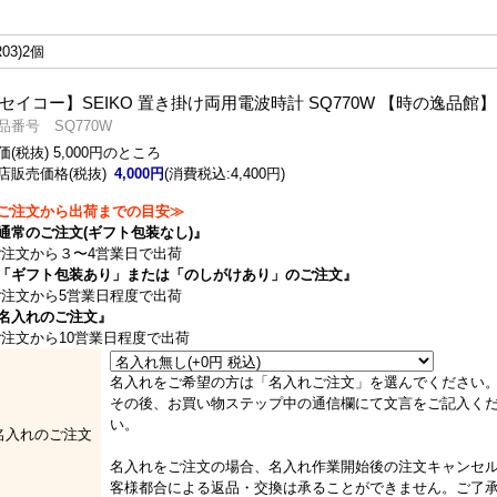
03)2個
セイコー】SEIKO 置き掛け両用電波時計 SQ770W 【時の逸品館】
品番号 SQ770W
価(税抜) 5,000円のところ
店販売価格(税抜)
4,000円
(消費税込:4,400円)
ご注文から出荷までの目安≫
通常のご注文(ギフト包装なし)』
注文から３〜4営業日で出荷
「ギフト包装あり」または「のしがけあり」のご注文』
注文から5営業日程度で出荷
名入れのご注文』
注文から10営業日程度で出荷
名入れをご希望の方は「名入れご注文」を選んでください
その後、お買い物ステップ中の通信欄にて文言をご記入く
い。
名入れのご注文
名入れをご注文の場合、名入れ作業開始後の注文キャンセ
客様都合による返品・交換は承ることができません。ご了