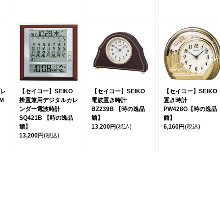
レ
【セイコー】SEIKO
【セイコー】SEIKO
【セイコー】SEIKO
M
掛置兼用デジタルカレ
電波置き時計
置き時計
ンダー電波時計
BZ239B 【時の逸品
PW428G【時の逸品
SQ421B 【時の逸品
館】
館】
館】
13,200円
(税込)
6,160円
(税込)
13,200円
(税込)