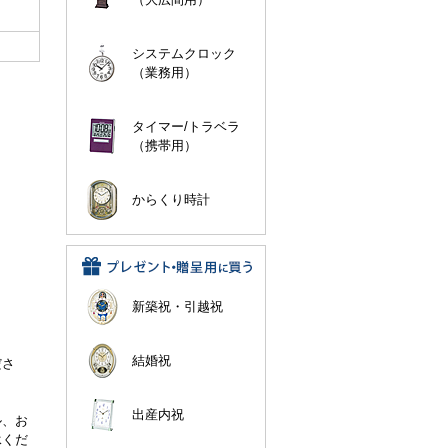
システムクロック
（業務用）
タイマー/トラベラ
（携帯用）
からくり時計
新築祝・引越祝
。
結婚祝
ださ
出産内祝
ル、お
承くだ