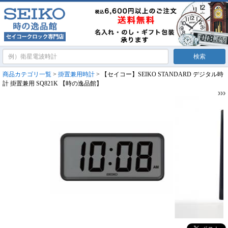
商品カテゴリ一覧
>
掛置兼用時計
> 【セイコー】SEIKO STANDARD デジタル時
計 掛置兼用 SQ821K 【時の逸品館】