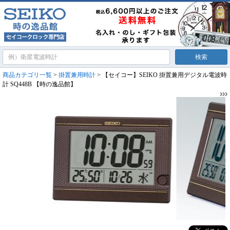
商品カテゴリ一覧
>
掛置兼用時計
> 【セイコー】SEIKO 掛置兼用デジタル電波時
計 SQ448B 【時の逸品館】