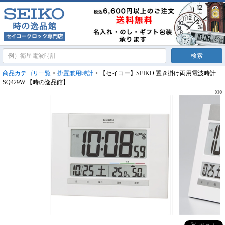
商品カテゴリ一覧
>
掛置兼用時計
> 【セイコー】SEIKO 置き掛け両用電波時計
SQ429W 【時の逸品館】