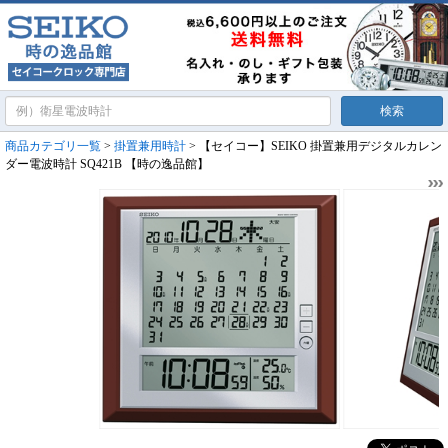
商品カテゴリ一覧
>
掛置兼用時計
> 【セイコー】SEIKO 掛置兼用デジタルカレン
ダー電波時計 SQ421B 【時の逸品館】