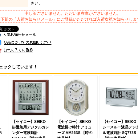
さい。
申し訳ございません。ただいま在庫がございません。
下部の「入荷お知らせメール」にご登録いただければ入荷次第お知らせしま
ェックしています！
O
【セイコー】SEIKO
【セイコー】SEIKO
【セイコー】SEIKO
ュ
掛置兼用デジタルカレ
電波掛け時計 アミュ
シースルー液晶デジ
の
ンダー電波時計
ーズ AM263S 【時の
ル電波時計 SQ773S