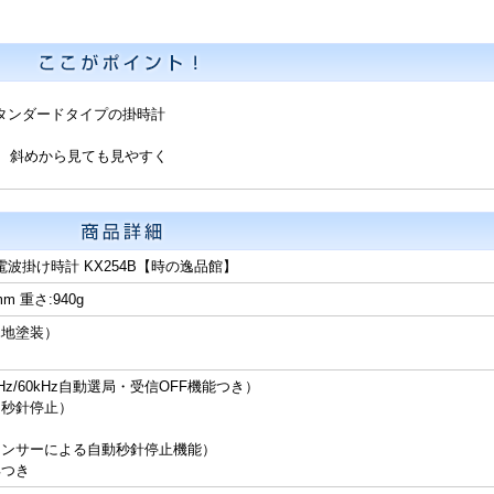
タンダードタイプの掛時計
、斜めから見ても見やすく
電波掛け時計 KX254B【時の逸品館】
m 重さ:940g
木地塗装）
z/60kHz自動選局・受信OFF機能つき）
（秒針停止）
センサーによる自動秒針停止機能）
具つき