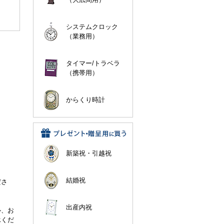
システムクロック
（業務用）
タイマー/トラベラ
（携帯用）
からくり時計
新築祝・引越祝
。
結婚祝
ださ
出産内祝
ル、お
承くだ