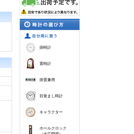
掛時計
置時計
掛置兼用
目覚まし時計
キャラクター
ホールクロック
（大広間用）