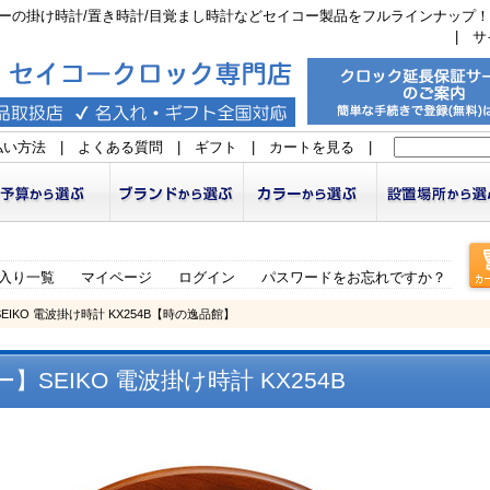
ーの掛け時計/置き時計/目覚まし時計などセイコー製品をフルラインナップ！
|
サ
払い方法
|
よくある質問
|
ギフト
|
カートを見る
|
入り一覧
マイページ
ログイン
パスワードをお忘れですか？
EIKO 電波掛け時計 KX254B【時の逸品館】
】SEIKO 電波掛け時計 KX254B