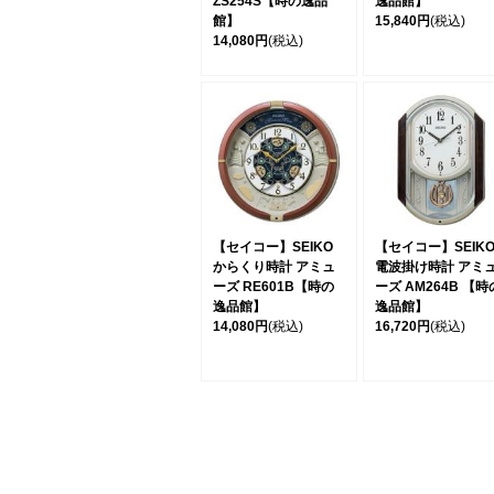
ZS254S【時の逸品
逸品館】
館】
15,840円
(税込)
14,080円
(税込)
【セイコー】SEIKO
【セイコー】SEIK
からくり時計 アミュ
電波掛け時計 アミ
ーズ RE601B【時の
ーズ AM264B 【時
逸品館】
逸品館】
14,080円
(税込)
16,720円
(税込)