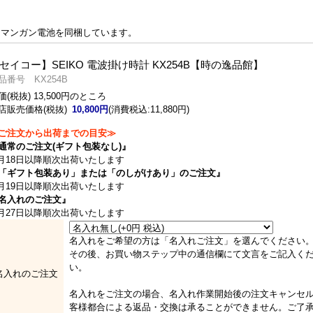
てマンガン電池を同梱しています。
セイコー】SEIKO 電波掛け時計 KX254B【時の逸品館】
品番号 KX254B
価(税抜) 13,500円のところ
店販売価格(税抜)
10,800円
(消費税込:11,880円)
ご注文から出荷までの目安≫
通常のご注文(ギフト包装なし)』
月18日以降順次出荷いたします
「ギフト包装あり」または「のしがけあり」のご注文』
月19日以降順次出荷いたします
名入れのご注文』
月27日以降順次出荷いたします
名入れをご希望の方は「名入れご注文」を選んでください
その後、お買い物ステップ中の通信欄にて文言をご記入く
い。
名入れのご注文
名入れをご注文の場合、名入れ作業開始後の注文キャンセ
客様都合による返品・交換は承ることができません。ご了