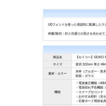
UDフォントを使った視認性に配慮したス
画像2枚目：針と目盛りの高さを合わせて
商品名
【セイコー】SEIKO 
サイズ
直径:322mm 厚さ:49m
木枠（アルダー・茶
素材・カラー
前面：ガラス
・電波修正機能（40kH
・電池切れ予告機能
機能
・スイープセコンド
・おやすみ秒針（光
・石膏ボード用掛金