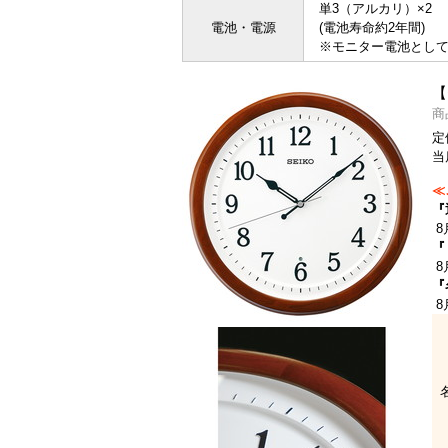
単3（アルカリ）×2
電池・電源
(電池寿命約2年間)
※モニター電池とし
【
商
定
当
≪
『
8
『
8
『
8