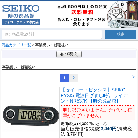
商品カテゴリ一覧
> 卒業祝い・就職祝い
並び替え
卒業祝い・就職祝い
>
1
2
【セイコー・ピクシス】SEIKO
PYXIS 電波目ざまし時計 ライデ
ン・NR537K 【時の逸品館】
申し訳ございません。ただいま在
庫がございません。
定価(税抜) 4,300円のところ
当店販売価格(税抜)
3,440円
(消費税
込:3,784円)