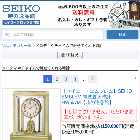
商品カテゴリ一覧
> メロディやチャイムで報せてくれる時計
並び替え
メロディやチャイムで報せてくれる時計
>
1
2
3
4
…
7
【セイコー・エムブレム】SEIKO
EMBLEM 電波置き時計
HW597M【時の逸品館】
申し訳ございません。ただいま在
庫がございません。
当店販売価格(税抜)
150,000円
(消費
税込:165,000円)