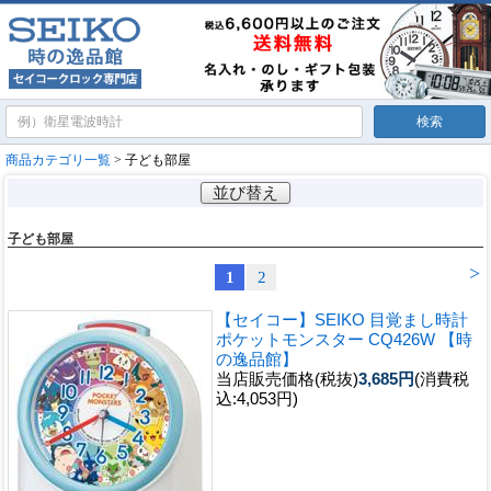
商品カテゴリ一覧
> 子ども部屋
並び替え
子ども部屋
>
1
2
【セイコー】SEIKO 目覚まし時計
ポケットモンスター CQ426W 【時
の逸品館】
当店販売価格(税抜)
3,685円
(消費税
込:4,053円)