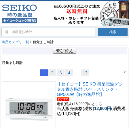
商品カテゴリ一覧
> 目覚まし時計
並び替え
目覚まし時計
>
1
2
3
4
…
17
【セイコー】SEIKO 衛星電波デジ
タル置き時計 スペースリンク・
GP501W【時の逸品館】
定価(税抜) 16,000円のところ
当店販売価格(税抜)
12,800円
(消費税
込:14,080円)