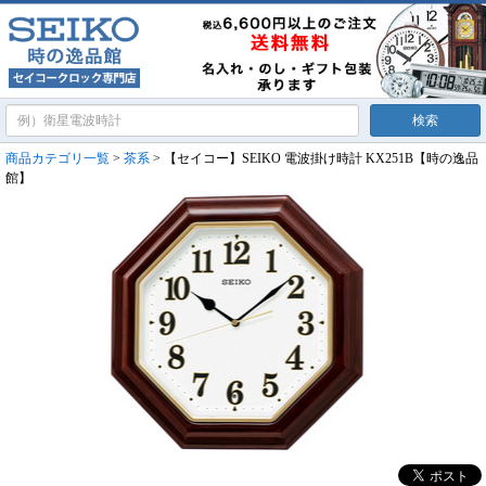
商品カテゴリ一覧
>
茶系
> 【セイコー】SEIKO 電波掛け時計 KX251B【時の逸品
館】