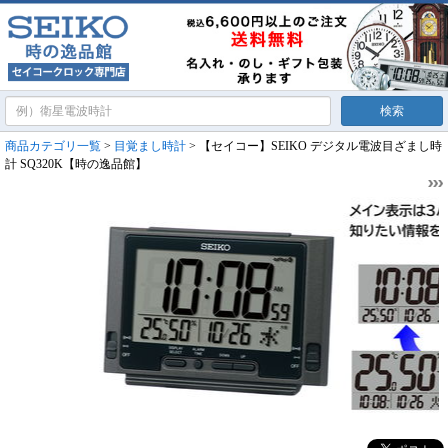
商品カテゴリ一覧
>
目覚まし時計
> 【セイコー】SEIKO デジタル電波目ざまし時
計 SQ320K【時の逸品館】