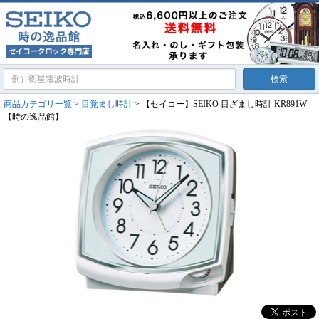
商品カテゴリ一覧
>
目覚まし時計
> 【セイコー】SEIKO 目ざまし時計 KR891W
【時の逸品館】