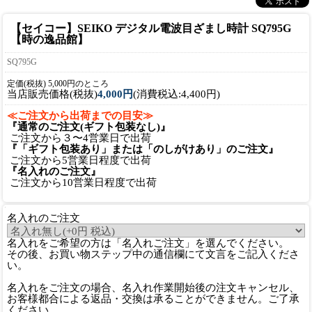
【セイコー】SEIKO デジタル電波目ざまし時計 SQ795G
【時の逸品館】
SQ795G
定価(税抜) 5,000円のところ
当店販売価格(税抜)
4,000円
(消費税込:4,400円)
≪ご注文から出荷までの目安≫
『通常のご注文(ギフト包装なし)』
ご注文から３〜4営業日で出荷
『「ギフト包装あり」または「のしがけあり」のご注文』
ご注文から5営業日程度で出荷
『名入れのご注文』
ご注文から10営業日程度で出荷
名入れのご注文
名入れをご希望の方は「名入れご注文」を選んでください。
その後、お買い物ステップ中の通信欄にて文言をご記入くださ
い。
名入れをご注文の場合、名入れ作業開始後の注文キャンセル、
お客様都合による返品・交換は承ることができません。ご了承
ください。