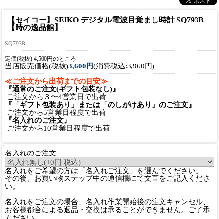
【セイコー】SEIKO デジタル電波目覚まし時計 SQ793B
【時の逸品館】
SQ793B
定価(税抜) 4,500円のところ
当店販売価格(税抜)
3,600円
(消費税込:3,960円)
≪ご注文から出荷までの目安≫
『通常のご注文(ギフト包装なし)』
ご注文から３〜4営業日で出荷
『「ギフト包装あり」または「のしがけあり」のご注文』
ご注文から5営業日程度で出荷
『名入れのご注文』
ご注文から10営業日程度で出荷
名入れのご注文
名入れをご希望の方は「名入れご注文」を選んでください。
その後、お買い物ステップ中の通信欄にて文言をご記入くださ
い。
名入れをご注文の場合、名入れ作業開始後の注文キャンセル、
お客様都合による返品・交換は承ることができません。ご了承
ください。