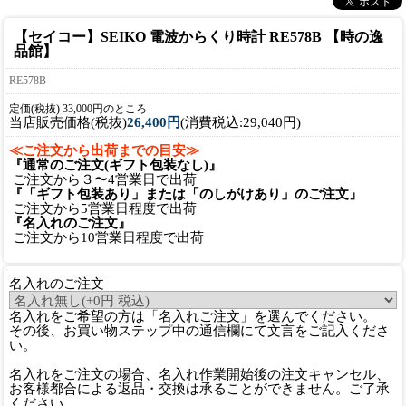
【セイコー】SEIKO 電波からくり時計 RE578B 【時の逸
品館】
RE578B
定価(税抜) 33,000円のところ
当店販売価格(税抜)
26,400円
(消費税込:29,040円)
≪ご注文から出荷までの目安≫
『通常のご注文(ギフト包装なし)』
ご注文から３〜4営業日で出荷
『「ギフト包装あり」または「のしがけあり」のご注文』
ご注文から5営業日程度で出荷
『名入れのご注文』
ご注文から10営業日程度で出荷
名入れのご注文
名入れをご希望の方は「名入れご注文」を選んでください。
その後、お買い物ステップ中の通信欄にて文言をご記入くださ
い。
名入れをご注文の場合、名入れ作業開始後の注文キャンセル、
お客様都合による返品・交換は承ることができません。ご了承
ください。