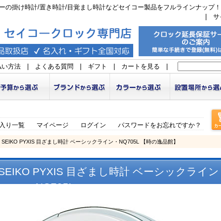
ーの掛け時計/置き時計/目覚まし時計などセイコー製品をフルラインナップ！
|
サ
払い方法
|
よくある質問
|
ギフト
|
カートを見る
|
入り一覧
マイページ
ログイン
パスワードをお忘れですか？
EIKO PYXIS 目ざまし時計 ベーシックライン・NQ705L 【時の逸品館】
IKO PYXIS 目ざまし時計 ベーシックライン
NQ705L