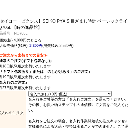
セイコー・ピクシス】SEIKO PYXIS 目ざまし時計 ベーシックラ
Q705L 【時の逸品館】
品番号 NQ705L
価(税抜) 4,000円のところ
店販売価格(税抜)
3,200円
(消費税込:3,520円)
ご注文から出荷までの目安≫
通常のご注文(ギフト包装なし)』
月18日以降順次出荷いたします
「ギフト包装あり」または「のしがけあり」のご注文』
月19日以降順次出荷いたします
名入れのご注文』
月27日以降順次出荷いたします
名入れをご希望の方は「名入れご注文」を選んでください
その後、お買い物ステップ中の通信欄にて文言をご記入く
い。
名入れのご注文
名入れをご注文の場合、名入れ作業開始後の注文キャンセ
客様都合による返品・交換は承ることができません。ご了