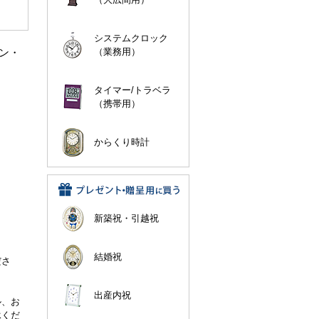
システムクロック
イン・
（業務用）
タイマー/トラベラ
（携帯用）
からくり時計
新築祝・引越祝
。
結婚祝
ださ
出産内祝
ル、お
承くだ