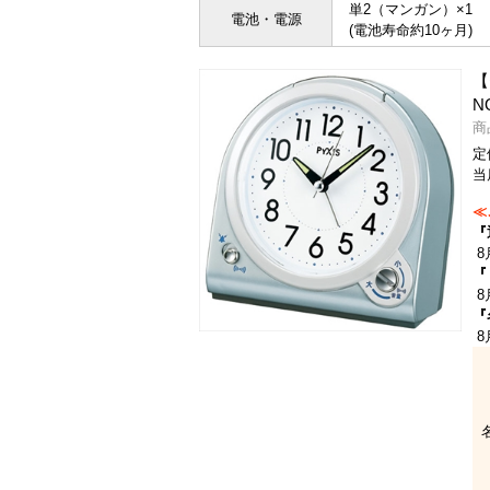
単2（マンガン）×1
電池・電源
(電池寿命約10ヶ月)
【
N
商
定
当
≪
『
8
『
8
『
8