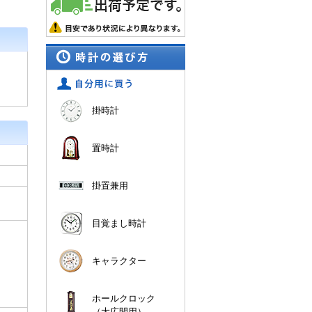
掛時計
置時計
掛置兼用
目覚まし時計
キャラクター
ホールクロック
（大広間用）