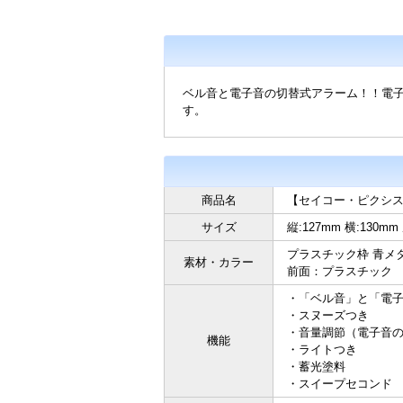
ベル音と電子音の切替式アラーム！！電
す。
商品名
【セイコー・ピクシス】
サイズ
縦:127mm 横:130mm
プラスチック枠 青メ
素材・カラー
前面：プラスチック
・「ベル音」と「電
・スヌーズつき
・音量調節（電子音
機能
・ライトつき
・蓄光塗料
・スイープセコンド