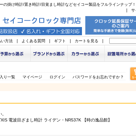
ーの掛け時計/置き時計/目覚まし時計などセイコー製品をフルラインナップ！
|
サ
払い方法
|
よくある質問
|
ギフト
|
カートを見る
|
入り一覧
マイページ
ログイン
パスワードをお忘れですか？
い。
YXIS 電波目ざまし時計 ライデン・NR537K 【時の逸品館】