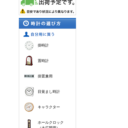
掛時計
置時計
掛置兼用
目覚まし時計
キャラクター
ホールクロック
（大広間用）