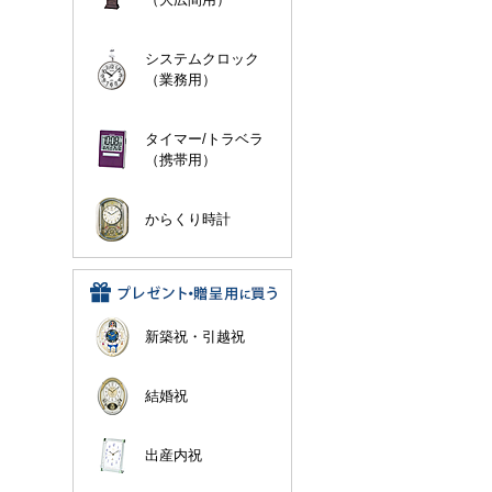
システムクロック
（業務用）
タイマー/トラベラ
（携帯用）
からくり時計
新築祝・引越祝
結婚祝
出産内祝