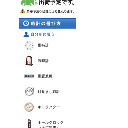
掛時計
置時計
掛置兼用
目覚まし時計
キャラクター
ホールクロック
（大広間用）