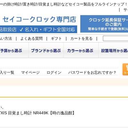
ーの掛け時計/置き時計/目覚まし時計などセイコー製品をフルラインナップ！
|
サ
払い方法
|
よくある質問
|
ギフト
|
カートを見る
|
入り一覧
マイページ
ログイン
パスワードをお忘れですか？
い。
XIS 目覚まし時計 NR449K【時の逸品館】