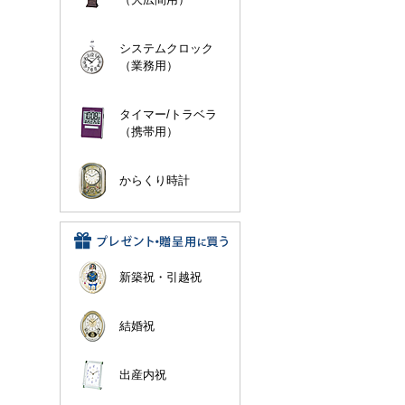
システムクロック
（業務用）
タイマー/トラベラ
（携帯用）
からくり時計
新築祝・引越祝
結婚祝
出産内祝