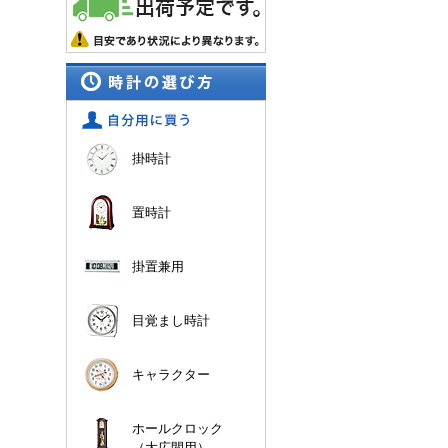
掛時計
置時計
掛置兼用
目覚まし時計
キャラクター
ホールクロック
（大広間用）