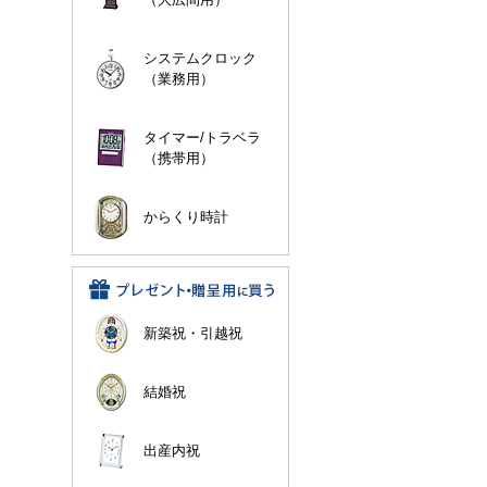
システムクロック
（業務用）
タイマー/トラベラ
（携帯用）
からくり時計
新築祝・引越祝
結婚祝
出産内祝