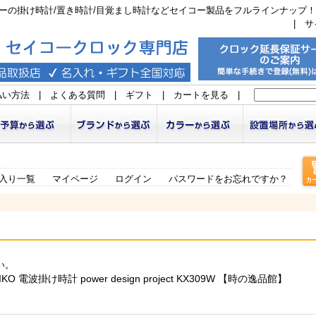
ーの掛け時計/置き時計/目覚まし時計などセイコー製品をフルラインナップ！
|
サ
払い方法
|
よくある質問
|
ギフト
|
カートを見る
|
入り一覧
マイページ
ログイン
パスワードをお忘れですか？
い。
波掛け時計 power design project KX309W 【時の逸品館】