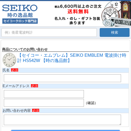
商品についてのお問い合わせ
【セイコー・エムブレム】SEIKO EMBLEM 電波掛け時
計 HS542W 【時の逸品館】
氏名
必須
Eメールアドレス
必須
（確認）
お問い合わせ内容
必須