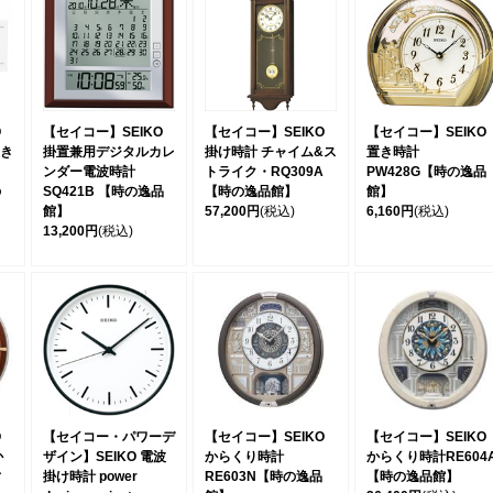
O
【セイコー】SEIKO
【セイコー】SEIKO
【セイコー】SEIKO
き
掛置兼用デジタルカレ
掛け時計 チャイム&ス
置き時計
ンダー電波時計
トライク・RQ309A
PW428G【時の逸品
の
SQ421B 【時の逸品
【時の逸品館】
館】
館】
57,200円
(税込)
6,160円
(税込)
13,200円
(税込)
O
【セイコー・パワーデ
【セイコー】SEIKO
【セイコー】SEIKO
か
ザイン】SEIKO 電波
からくり時計
からくり時計RE604
ィ
掛け時計 power
RE603N【時の逸品
【時の逸品館】