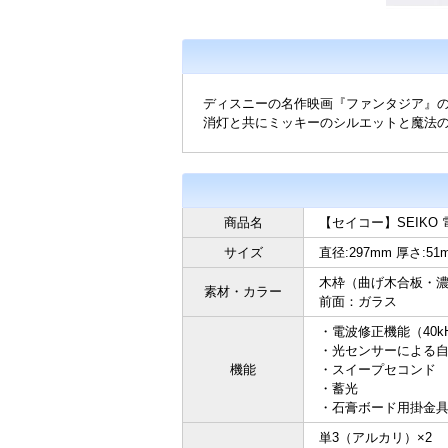
ディスニーの名作映画『ファンタジア』
消灯と共にミッキーのシルエットと魔法の
商品名
【セイコー】SEIKO
サイズ
直径:297mm 厚さ:51m
木枠（曲げ木合板・
素材・カラー
前面：ガラス
・電波修正機能（40kH
・光センサーによる
機能
・スイープセコンド
・蓄光
・石膏ボード用掛金
単3（アルカリ）×2