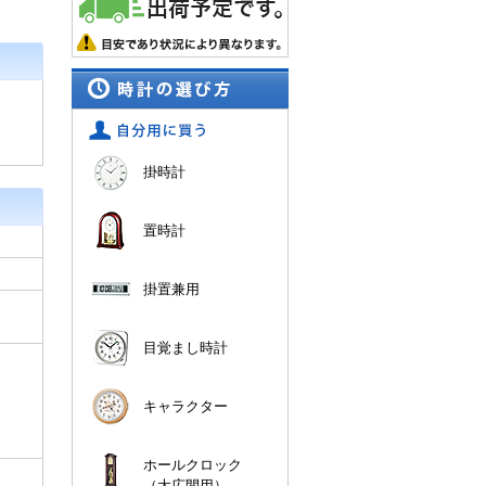
掛時計
置時計
掛置兼用
目覚まし時計
キャラクター
ホールクロック
（大広間用）