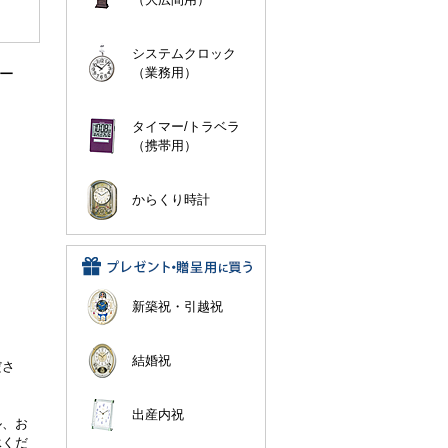
システムクロック
キー
（業務用）
タイマー/トラベラ
（携帯用）
からくり時計
新築祝・引越祝
。
結婚祝
ださ
出産内祝
ル、お
承くだ