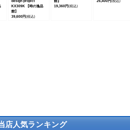
design project
館】
26,400円
(税込)
品
KX309K 【時の逸品
19,360円
(税込)
館】
39,600円
(税込)
当店人気ランキング