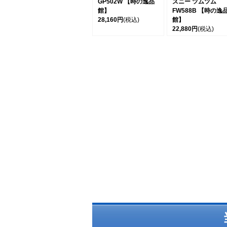
GP502W 【時の逸品
ズニー ツムツム
館】
FW588B 【時の逸
28,160円
(税込)
館】
22,880円
(税込)