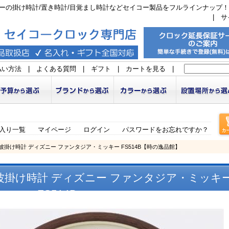
ーの掛け時計/置き時計/目覚まし時計などセイコー製品をフルラインナップ！
|
サ
払い方法
|
よくある質問
|
ギフト
|
カートを見る
|
入り一覧
マイページ
ログイン
パスワードをお忘れですか？
 電波掛け時計 ディズニー ファンタジア・ミッキー FS514B【時の逸品館】
電波掛け時計 ディズニー ファンタジア・ミッキ
FS514B