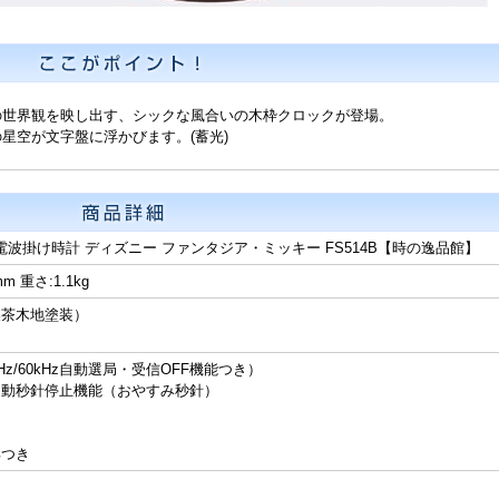
の世界観を映し出す、シックな風合いの木枠クロックが登場。
星空が文字盤に浮かびます。(蓄光)
 電波掛け時計 ディズニー ファンタジア・ミッキー FS514B【時の逸品館】
m 重さ:1.1kg
濃茶木地塗装）
z/60kHz自動選局・受信OFF機能つき）
自動秒針停止機能（おやすみ秒針）
具つき