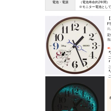
電池・電源
（電池寿命約2年間）
※モニター電池とし
【
F
商
定
当
≪
『
ご
『
ご
『
ご