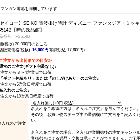
てマンガン電池を同梱しています。
セイコー】SEIKO 電波掛け時計 ディズニー ファンタジア・ミッ
S514B【時の逸品館】
品番号 FS514B
価(税抜) 20,000円のところ
店販売価格(税抜)
16,000円
(消費税込:17,600円)
ご注文から出荷までの目安≫
通常のご注文(ギフト包装なし)』
注文から３〜4営業日で出荷
「ギフト包装あり」または「のしがけあり」のご注文』
注文から5営業日程度で出荷
名入れのご注文』
注文から10営業日程度で出荷
名入れをご希望の方は「名入れご注文」を選んでください
その後、お買い物ステップ中の通信欄にて文言をご記入く
い。
名入れのご注文
名入れをご注文の場合、名入れ作業開始後の注文キャンセ
客様都合による返品・交換は承ることができません。ご了