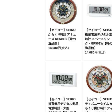
【セイコー】SEIKO
【セイコー】SEIK
からくり時計 アミュ
衛星電波デジタル置
ーズ RE601B【時の
時計 スペースリン
逸品館】
ク・GP501W【時
14,080円
(税込)
逸品館】
14,080円
(税込)
【セイコー】SEIKO
【セイコー】SEIK
掛置兼用デジタル衛星
ディズニータイム 
電波時計・大型
らくり掛け時計 デ