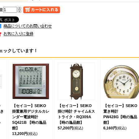
量
ェックしています！
O
【セイコー】SEIKO
【セイコー】SEIKO
【セイコー】SEIKO
き
掛置兼用デジタルカレ
掛け時計 チャイム&ス
置き時計
ンダー電波時計
トライク・RQ309A
PW428G【時の逸品
の
SQ421B 【時の逸品
【時の逸品館】
館】
館】
57,200円
(税込)
6,160円
(税込)
13,200円
(税込)