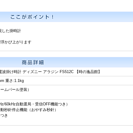
現した掛時計
が浮かび上がります
電波掛け時計 ディズニー アラジン FS512C 【時の逸品館】
m 重さ:1.1kg
リームパール塗装）
z/60kHz自動選局・受信OFF機能つき）
自動秒針停止機能（おやすみ秒針）
具つき