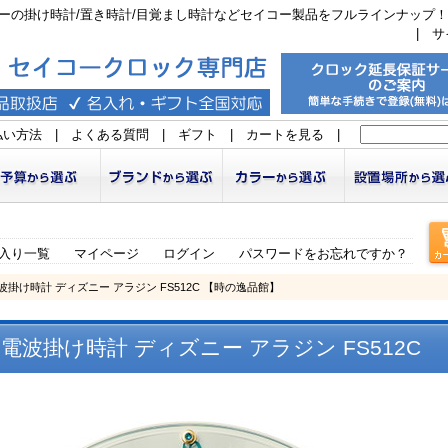
ーの掛け時計/置き時計/目覚まし時計などセイコー製品をフルラインナップ！
|
サ
払い方法
|
よくある質問
|
ギフト
|
カートを見る
|
入り一覧
マイページ
ログイン
パスワードをお忘れですか？
電波掛け時計 ディズニー アラジン FS512C 【時の逸品館】
 電波掛け時計 ディズニー アラジン FS512C