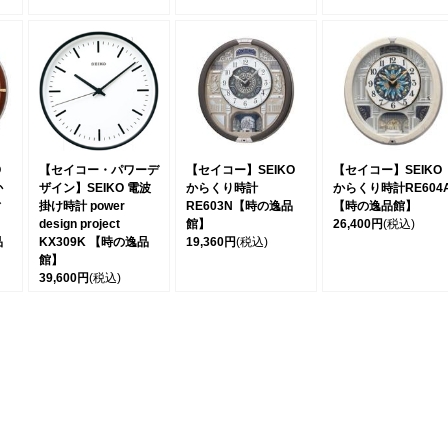
O
【セイコー・パワーデ
【セイコー】SEIKO
【セイコー】SEIKO
か
ザイン】SEIKO 電波
からくり時計
からくり時計RE604
ィ
掛け時計 power
RE603N【時の逸品
【時の逸品館】
design project
館】
26,400円
(税込)
品
KX309K 【時の逸品
19,360円
(税込)
館】
39,600円
(税込)