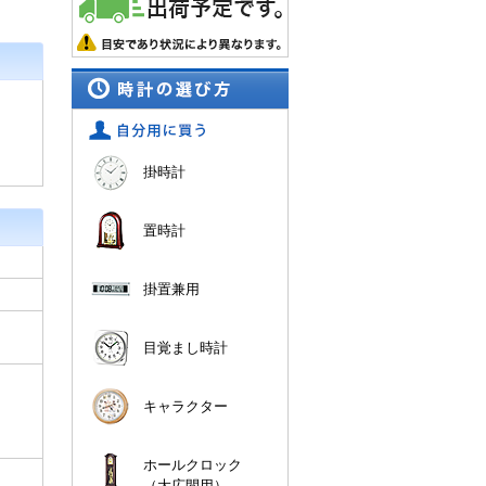
掛時計
置時計
掛置兼用
目覚まし時計
キャラクター
ホールクロック
（大広間用）