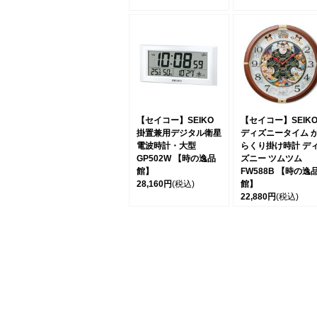
【セイコー】SEIKO
【セイコー】SEIK
掛置兼用デジタル衛星
ディズニータイム 
電波時計・大型
らくり掛け時計 デ
GP502W 【時の逸品
ズニー ツムツム
館】
FW588B 【時の逸
28,160円
(税込)
館】
22,880円
(税込)