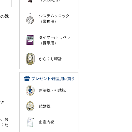
時の逸
システムクロック
（業務用）
タイマー/トラベラ
（携帯用）
からくり時計
新築祝・引越祝
。
ださ
結婚祝
ル、お
出産内祝
承くだ