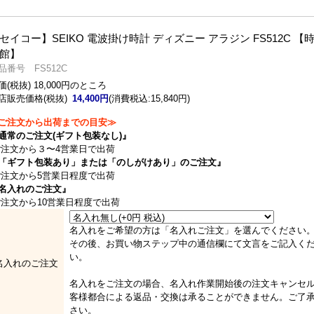
セイコー】SEIKO 電波掛け時計 ディズニー アラジン FS512C 【
館】
品番号 FS512C
価(税抜) 18,000円のところ
店販売価格(税抜)
14,400円
(消費税込:15,840円)
ご注文から出荷までの目安≫
通常のご注文(ギフト包装なし)』
注文から３〜4営業日で出荷
「ギフト包装あり」または「のしがけあり」のご注文』
注文から5営業日程度で出荷
名入れのご注文』
注文から10営業日程度で出荷
名入れをご希望の方は「名入れご注文」を選んでください
その後、お買い物ステップ中の通信欄にて文言をご記入く
い。
名入れのご注文
名入れをご注文の場合、名入れ作業開始後の注文キャンセ
客様都合による返品・交換は承ることができません。ご了
さい。