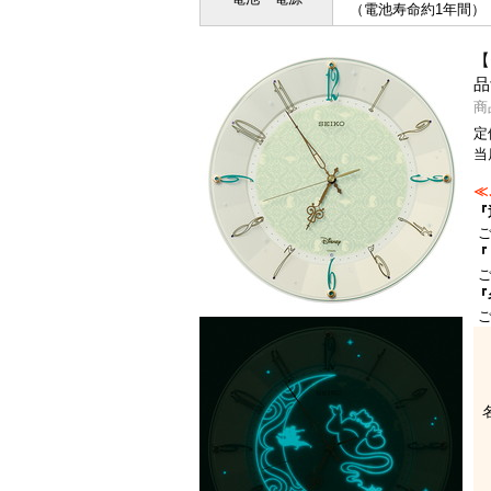
（電池寿命約1年間）
【
品
商
定
当
≪
『
ご
『
ご
『
ご