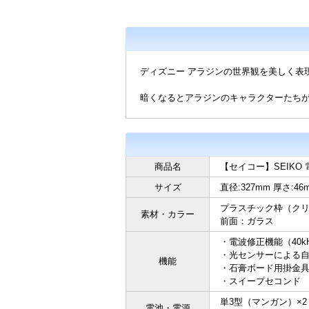
ディズニー アラジンの世界観を美しく表
暗くなるとアラジンのキャラクターたち
商品名
【セイコー】SEIKO 
サイズ
直径:327mm 厚さ:46m
プラスチック枠（ク
素材・カラー
前面：ガラス
・電波修正機能（40kH
・光センサーによる
機能
・石膏ボード用掛金
・スイープセコンド
単3型（マンガン）×2
電池・電源