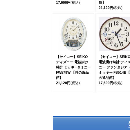
17,600円
(税込)
館】
21,120円
(税込)
【セイコー】SEIKO
【セイコー】SEIK
ディズニー 電波掛け
電波掛け時計 ディ
時計 ミッキー&ミニー
ニー ファンタジア
FW579W 【時の逸品
ミッキー FS514B
館】
の逸品館】
21,120円
(税込)
17,600円
(税込)