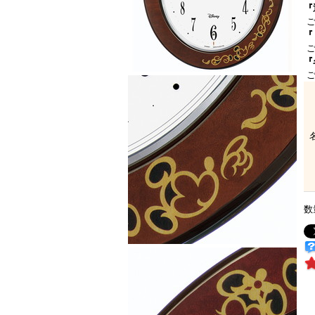
『
ご
『
ご
『
ご
数