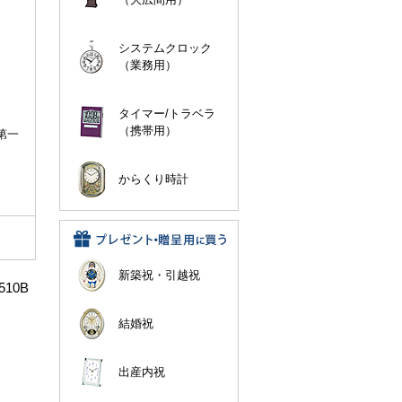
システムクロック
（業務用）
タイマー/トラベラ
（携帯用）
第一
からくり時計
新築祝・引越祝
10B
結婚祝
出産内祝