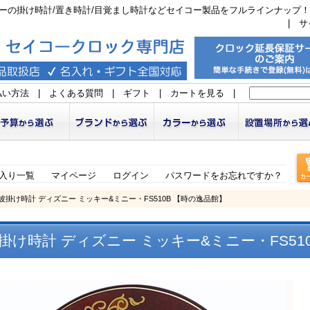
ーの掛け時計/置き時計/目覚まし時計などセイコー製品をフルラインナップ！
|
サ
払い方法
|
よくある質問
|
ギフト
|
カートを見る
|
入り一覧
マイページ
ログイン
パスワードをお忘れですか？
電波掛け時計 ディズニー ミッキー&ミニー・FS510B 【時の逸品館】
波掛け時計 ディズニー ミッキー&ミニー・FS51