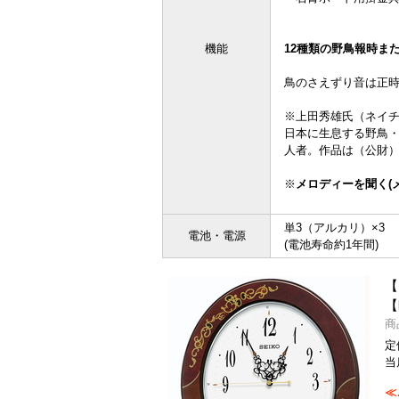
機能
12種類の野鳥報時ま
鳥のさえずり音は正時
※上田秀雄氏（ネイ
日本に生息する野鳥
人者。作品は（公財
※
メロディーを聞く(
単3（アルカリ）×3
電池・電源
(電池寿命約1年間)
【
【
商
定
当
≪