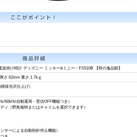
 電波掛け時計 ディズニー ミッキー&ミニー・FS510B 【時の逸品館】
 厚さ:62mm 重さ:1.7kｇ
柄模様光沢仕上げ）
z/60kHz自動選局・受信OFF機能つき）
ロディ（野鳥報時またはチャイムを選択できます）
センサーによる自動秒針停止機能）
具つき