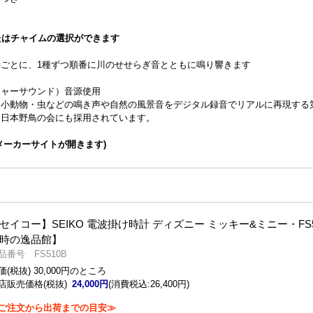
たはチャイムの選択ができます
ごとに、1種ずつ順番に川のせせらぎ音とともに鳴り響きます
チャーサウンド）音源使用
・小動物・虫などの鳴き声や自然の風景音をデジタル録音でリアルに再現する
）日本野鳥の会にも採用されています。
メーカーサイトが開きます)
セイコー】SEIKO 電波掛け時計 ディズニー ミッキー&ミニー・FS5
時の逸品館】
品番号 FS510B
価(税抜) 30,000円のところ
店販売価格(税抜)
24,000円
(消費税込:26,400円)
ご注文から出荷までの目安≫