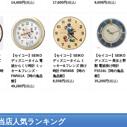
14,400円
(税込)
17,600円
(税込)
9,009円
(税込)
O
【セイコー】SEIKO
【セイコー】SEIKO
【セイコー】SEIKO
ズ
ディズニータイム 電
ディズニータイム ミ
ディズニー 美女と野
・
波からくり時計 ミッ
ッキー&フレンズ 掛け
獣 電波掛け時計
【時
キー＆フレンズ・
時計 FW586B 【時の
FS516L【時の逸品
FW561A 【時の逸品
逸品館】
館】
館】
8,558円
(税込)
35,200円
(税込)
49,280円
(税込)
当店人気ランキング