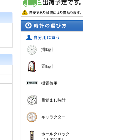
掛時計
置時計
掛置兼用
目覚まし時計
キャラクター
ホールクロック
（大広間用）