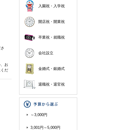
入園祝・入学祝
開店祝・開業祝
卒業祝・就職祝
。
ださ
会社設立
ル、お
金婚式・銀婚式
承くだ
退職祝・退官祝
～3,000円
3,001円～5,000円