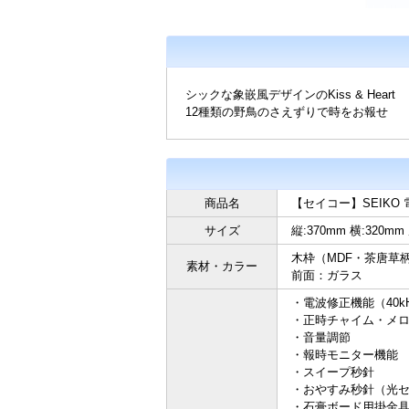
シックな象嵌風デザインのKiss & Heart
12種類の野鳥のさえずりで時をお報せ
商品名
【セイコー】SEIKO
サイズ
縦:370mm 横:320mm
木枠（MDF・茶唐草
素材・カラー
前面：ガラス
・電波修正機能（40kH
・正時チャイム・メ
・音量調節
・報時モニター機能
・スイープ秒針
・おやすみ秒針（光
・石膏ボード用掛金