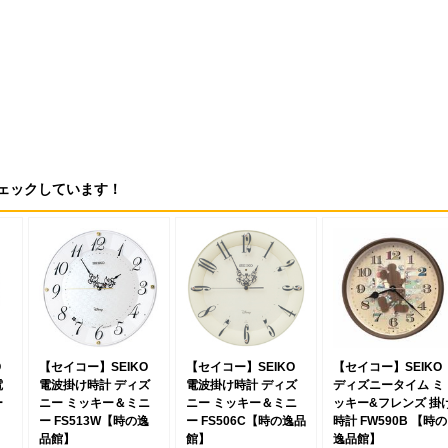
ェックしています！
O
【セイコー】SEIKO
【セイコー】SEIKO
【セイコー】SEIKO
電
電波掛け時計 ディズ
電波掛け時計 ディズ
ディズニータイム ミ
ー
ニー ミッキー＆ミニ
ニー ミッキー＆ミニ
ッキー&フレンズ 掛
ー FS513W【時の逸
ー FS506C【時の逸品
時計 FW590B 【時の
品館】
館】
逸品館】