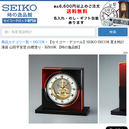
商品カテゴリ一覧
>
DECOR
> 【セイコー・デコール】SEIKO DECOR 置き時計
漆器 山田平安堂 白檀塗り・BZ810K 【時の逸品館】