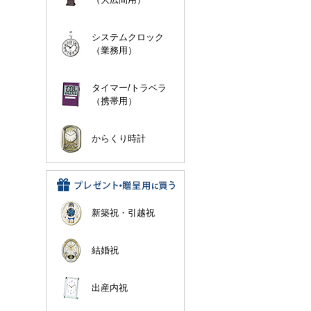
システムクロック
（業務用）
タイマー/トラベラ
（携帯用）
からくり時計
新築祝・引越祝
結婚祝
出産内祝