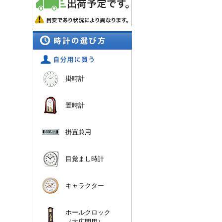
掛時計
置時計
掛置兼用
目覚まし時計
キャラクター
ホールクロック
（大広間用）