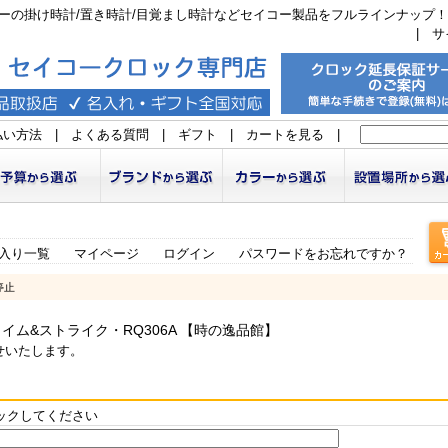
ーの掛け時計/置き時計/目覚まし時計などセイコー製品をフルラインナップ！
|
サ
払い方法
|
よくある質問
|
ギフト
|
カートを見る
|
入り一覧
マイページ
ログイン
パスワードをお忘れですか？
停止
ャイム&ストライク・RQ306A 【時の逸品館】
せいたします。
ックしてください