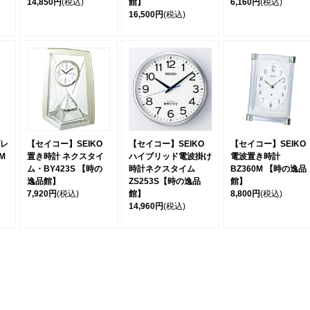
14,850円
(税込)
館】
6,160円
(税込)
16,500円
(税込)
レ
【セイコー】SEIKO
【セイコー】SEIKO
【セイコー】SEIKO
M
置き時計 ネクスタイ
ハイブリッド電波掛け
電波置き時計
ム・BY423S 【時の
時計ネクスタイム
BZ360M 【時の逸品
逸品館】
ZS253S【時の逸品
館】
7,920円
(税込)
館】
8,800円
(税込)
14,960円
(税込)