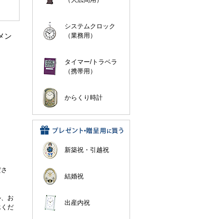
システムクロック
メン
（業務用）
タイマー/トラベラ
（携帯用）
からくり時計
新築祝・引越祝
。
ださ
結婚祝
ル、お
出産内祝
承くだ