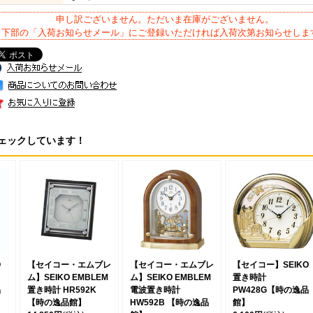
申し訳ございません。ただいま在庫がございません。
下部の「入荷お知らせメール」にご登録いただければ入荷次第お知らせしま
ェックしています！
O
【セイコー・エムブレ
【セイコー・エムブレ
【セイコー】SEIKO
ム】SEIKO EMBLEM
ム】SEIKO EMBLEM
置き時計
品
置き時計 HR592K
電波置き時計
PW428G【時の逸品
【時の逸品館】
HW592B 【時の逸品
館】