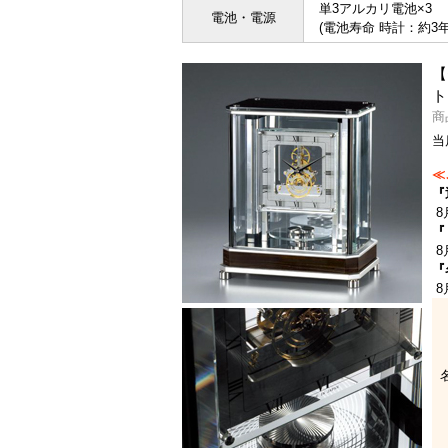
単3アルカリ電池×3
電池・電源
(電池寿命 時計：約3年
【
ト
商
当
≪
『
8
『
8
『
8