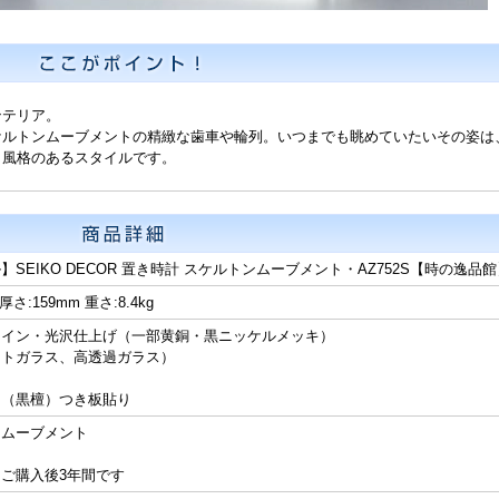
ンテリア。
ケルトンムーブメントの精緻な歯車や輪列。いつまでも眺めていたいその姿は
ら風格のあるスタイルです。
SEIKO DECOR 置き時計 スケルトンムーブメント・AZ752S【時の逸品館
 厚さ:159mm 重さ:8.4kg
ライン・光沢仕上げ（一部黄銅・黒ニッケルメッキ）
ットガラス、高透過ガラス）
ー（黒檀）つき板貼り
ンムーブメント
ご購入後3年間です