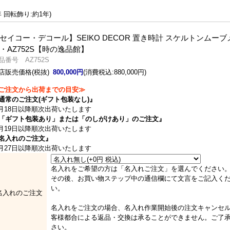
 回転飾り:約1年)
セイコー・デコール】SEIKO DECOR 置き時計 スケルトンムーブ
・AZ752S【時の逸品館】
品番号 AZ752S
店販売価格(税抜)
800,000円
(消費税込:880,000円)
ご注文から出荷までの目安≫
通常のご注文(ギフト包装なし)』
月18日以降順次出荷いたします
「ギフト包装あり」または「のしがけあり」のご注文』
月19日以降順次出荷いたします
名入れのご注文』
月27日以降順次出荷いたします
名入れをご希望の方は「名入れご注文」を選んでください
その後、お買い物ステップ中の通信欄にて文言をご記入く
い。
名入れのご注文
名入れをご注文の場合、名入れ作業開始後の注文キャンセ
客様都合による返品・交換は承ることができません。ご了
さい。