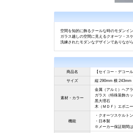
空間を知的に飾るクールな時のモダンイ
ガラス越しの空間に見えるクオーツ・ス
洗練されたモダンなデザインでありなが
商品名
【セイコー・デコール】
サイズ
縦:290mm 横:243mm
金属（アルミ）ヘア
ガラス（特殊装飾カ
素材・カラー
黒大理石
木（ＭＤＦ）エボニ
・クオーツスケルト
機能
・日本製
※メーカー保証期間は