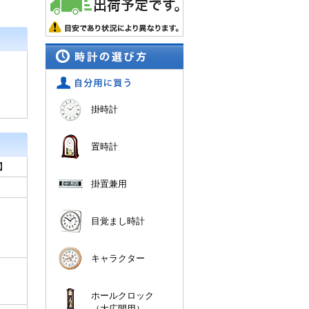
、
掛時計
置時計
】
掛置兼用
目覚まし時計
キャラクター
ホールクロック
（大広間用）