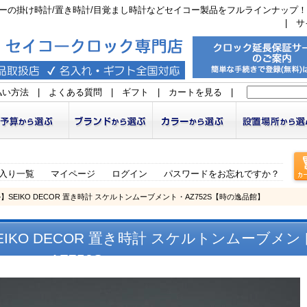
ーの掛け時計/置き時計/目覚まし時計などセイコー製品をフルラインナップ！
|
サ
払い方法
|
よくある質問
|
ギフト
|
カートを見る
|
入り一覧
マイページ
ログイン
パスワードをお忘れですか？
SEIKO DECOR 置き時計 スケルトンムーブメント・AZ752S【時の逸品館】
KO DECOR 置き時計 スケルトンムーブメン
AZ752S