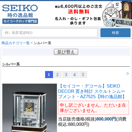
商品カテゴリ一覧
> シルバー系
並び替え
シルバー系
>
1
2
3
4
5
【セイコー・デコール】SEIKO
DECOR 置き時計 スケルトンムー
ブメント・AZ752S【時の逸品館】
申し訳ございません。ただいま在
庫がございません。
当店販売価格(税抜)
800,000円
(消費
税込:880,000円)