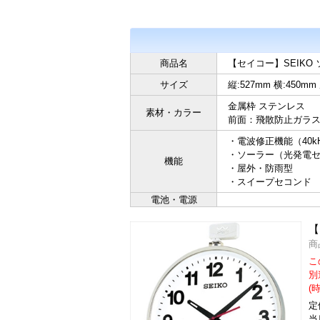
商品名
【セイコー】SEIKO
サイズ
縦:527mm 横:450mm
金属枠 ステンレス
素材・カラー
前面：飛散防止ガラ
・電波修正機能（40k
・ソーラー（光発電
機能
・屋外・防雨型
・スイープセコンド
電池・電源
【
商
こ
別
(
定
当