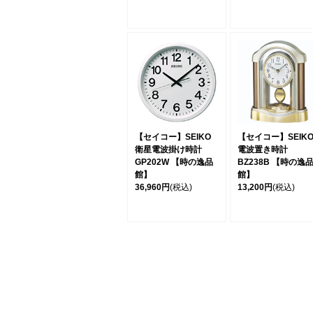
【セイコー】SEIKO
【セイコー】SEIK
衛星電波掛け時計
電波置き時計
GP202W 【時の逸品
BZ238B 【時の逸
館】
館】
36,960円
(税込)
13,200円
(税込)