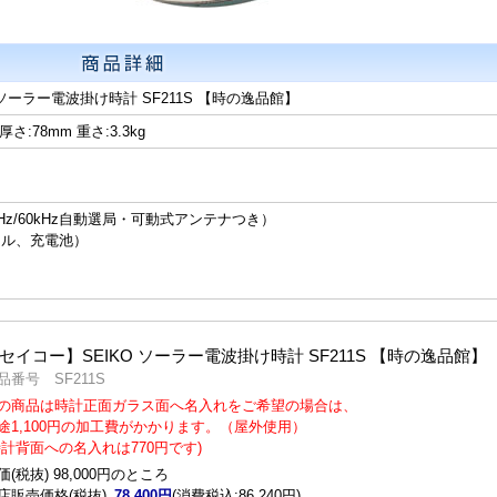
 ソーラー電波掛け時計 SF211S 【時の逸品館】
 厚さ:78mm 重さ:3.3kg
ス
Hz/60kHz自動選局・可動式アンテナつき）
セル、充電池）
セイコー】SEIKO ソーラー電波掛け時計 SF211S 【時の逸品館】
品番号 SF211S
の商品は時計正面ガラス面へ名入れをご希望の場合は、
途1,100円の加工費がかかります。（屋外使用）
時計背面への名入れは770円です)
価(税抜) 98,000円のところ
店販売価格(税抜)
78,400円
(消費税込:86,240円)