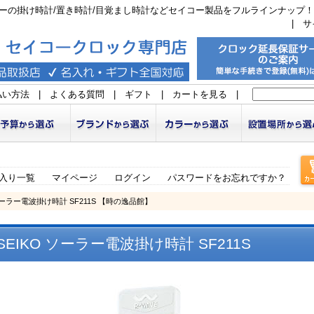
ーの掛け時計/置き時計/目覚まし時計などセイコー製品をフルラインナップ！
|
サ
払い方法
|
よくある質問
|
ギフト
|
カートを見る
|
入り一覧
マイページ
ログイン
パスワードをお忘れですか？
ソーラー電波掛け時計 SF211S 【時の逸品館】
EIKO ソーラー電波掛け時計 SF211S