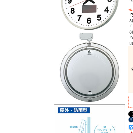
≪
『
8
『
8
『
8