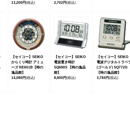
13,200円
(税込)
2,702円
(税込)
O
【セイコー】SEIKO
【セイコー】SEIKO
【セイコー】SEIKO
からくり時計 アミュ
電波置き時計
電波デジタルトラベ
品
ーズ RE601B【時の
SQ690S 【時の逸品
(ゴールド) SQ772G
逸品館】
館】
【時の逸品館】
14,080円
(税込)
8,800円
(税込)
3,784円
(税込)