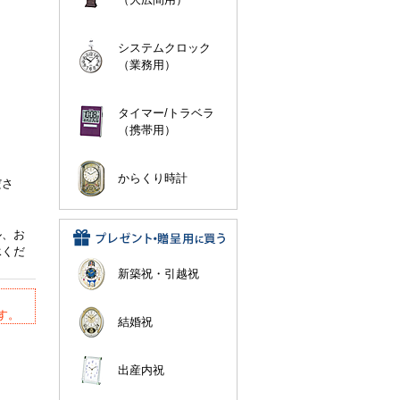
システムクロック
（業務用）
タイマー/トラベラ
（携帯用）
。
からくり時計
ださ
ル、お
承くだ
新築祝・引越祝
す。
結婚祝
出産内祝