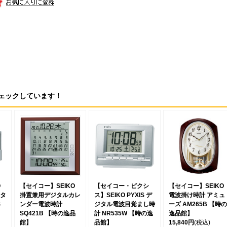
ェックしています！
O
【セイコー】SEIKO
【セイコー・ピクシ
【セイコー】SEIKO
タ
掛置兼用デジタルカレ
ス】SEIKO PYXIS デ
電波掛け時計 アミュ
S
ンダー電波時計
ジタル電波目覚まし時
ーズ AM265B 【時の
SQ421B 【時の逸品
計 NR535W 【時の逸
逸品館】
館】
品館】
15,840円
(税込)