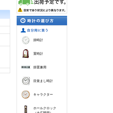
掛時計
置時計
掛置兼用
目覚まし時計
キャラクター
ホールクロック
（大広間用）