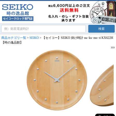
商品カテゴリ一覧
>
SEIKO
> 【セイコー】SEIKO 掛け時計 nu･ku･mo･ri KX622H
【時の逸品館】