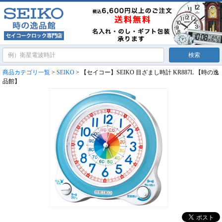
商品カテゴリ一覧
>
SEIKO
> 【セイコー】SEIKO 目ざまし時計 KR887L 【時の逸
品館】